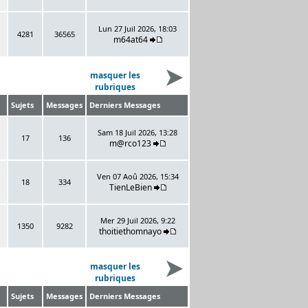
Lun 27 Juil 2026, 18:03
4281
36565
m64at64
masquer les
rubriques
Sujets
Messages
Derniers Messages
Sam 18 Juil 2026, 13:28
17
136
m@rco123
Ven 07 Aoû 2026, 15:34
18
334
TienLeBien
Mer 29 Juil 2026, 9:22
1350
9282
thoitiethomnayo
masquer les
rubriques
Sujets
Messages
Derniers Messages