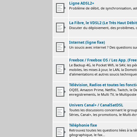
Ligne ADSL2+
Problème de débit, de synchronisation, astu
La Fibre, le VDSL2 (Le Très Haut Débit
Discuter du déploiement, des problèmes, de
Internet (ligne fixe)
Un soucis avec internet ? Des questions sur
Freebox / Freebox OS / Les App. (Free
Le Backup 4G, le Pocket Wifi, le SAV, les p
mobiles, les mises à jour, le LAN, la Domot
d'alimentations et autres soucis technique
Télévision, Radios et toutes les fonct
OQEE, Amazon Prime, Netflix, Twitch, le Dev
enregistrements, le Multi TV, le Multiposte 
Univers Canal+ / CanalSatDSL
Toutes les discussions concernant le group
Séries, Canal+, les promotions, le Multi-écr
Téléphonie fixe
Retrouvez toutes les questions liées à la t
géographique, le fax...