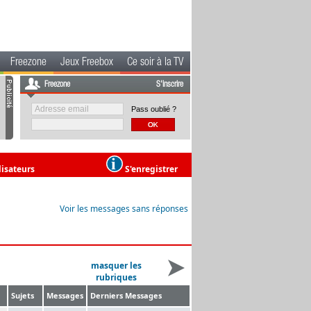
Freezone
Jeux Freebox
Ce soir à la TV
Freezone
S'inscrire
Pass oublié ?
lisateurs
S'enregistrer
Voir les messages sans réponses
masquer les
rubriques
Sujets
Messages
Derniers Messages