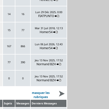
Lun 29 Déc 2025, 0:00
14
16
FIATPUNTO
Mar 31 Juil 2018, 12:13
15
77
Homer54
Lun 06 Juil 2026, 12:43
167
866
Homer54
Jeu 13 Nov 2025, 17:52
77
390
Normand BZH
Jeu 13 Nov 2025, 17:52
0
0
Normand BZH
masquer les
rubriques
Sujets
Messages
Derniers Messages