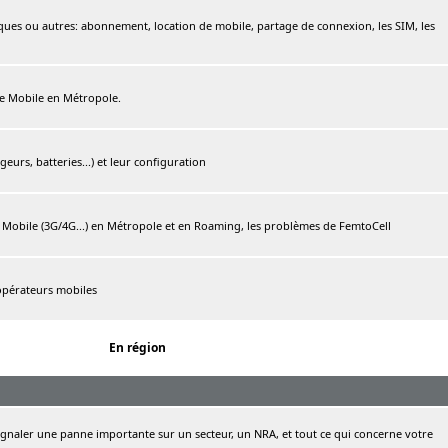
ques ou autres: abonnement, location de mobile, partage de connexion, les SIM, les
ree Mobile en Métropole.
urs, batteries...) et leur configuration
e Mobile (3G/4G...) en Métropole et en Roaming, les problèmes de FemtoCell
 opérateurs mobiles
En région
naler une panne importante sur un secteur, un NRA, et tout ce qui concerne votre