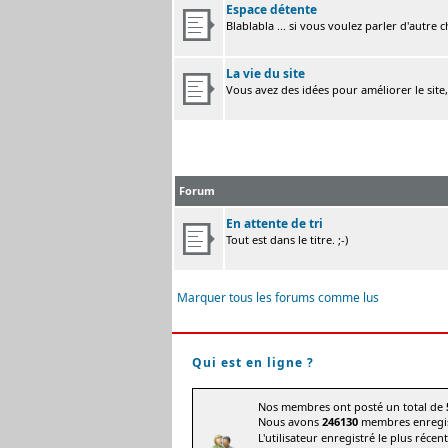
Espace détente
Blablabla ... si vous voulez parler d'autre 
La vie du site
Vous avez des idées pour améliorer le site
Forum
En attente de tri
Tout est dans le titre. ;-)
Marquer tous les forums comme lus
Qui est en ligne ?
Nos membres ont posté un total de
Nous avons
246130
membres enregis
L'utilisateur enregistré le plus récen