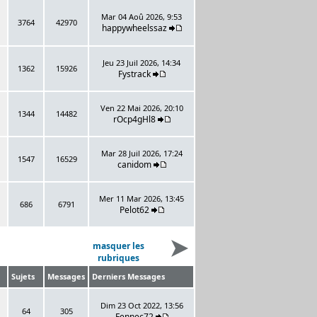
Mar 04 Aoû 2026, 9:53
3764
42970
happywheelssaz
Jeu 23 Juil 2026, 14:34
1362
15926
Fystrack
Ven 22 Mai 2026, 20:10
1344
14482
rOcp4gHl8
Mar 28 Juil 2026, 17:24
1547
16529
canidom
Mer 11 Mar 2026, 13:45
686
6791
Pelot62
masquer les
rubriques
Sujets
Messages
Derniers Messages
Dim 23 Oct 2022, 13:56
64
305
Fennec72