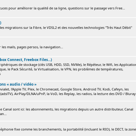
ces pour améliorer la qualité de sa ligne, questions sur le passage vers Free...
)
s migrations sur la Fibre, le VDSL2 et des nouvelles technologies "Très Haut Débit"
 les mails, pages persos, la navigation...
box Connect, Freebox Files...)
ériphériques de stockage (clés USB, HDD, SSD, NVMe), le Répéteur, le Wifi, les Applicatio
ique, le Pack Sécurité, la Virtualisation, le VPN, les problèmes de températures,
s
ions « audio / vidéo »
ialet, l'Apple TV, Plex, le Chromecast, Google Store, Android TV, Kodi, Cafeyn, les
(adslTV), AirPlay/DLNA/uPnP, la VoD, les Replay, les radios, la lecture des DVD / Bluray.
e Canal sont ici: les abonnements, les migrations depuis un autre distributeur, Canal
an...
éléphonie fixe comme les branchements, la portabilité (incluant le RIO), le DECT, la zone