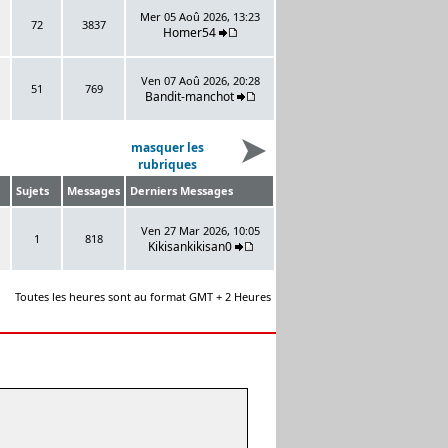
Mer 05 Aoû 2026, 13:23
72
3837
Homer54
Ven 07 Aoû 2026, 20:28
51
769
Bandit-manchot
masquer les
rubriques
Sujets
Messages
Derniers Messages
Ven 27 Mar 2026, 10:05
1
818
Kikisankikisan0
Toutes les heures sont au format GMT + 2 Heures