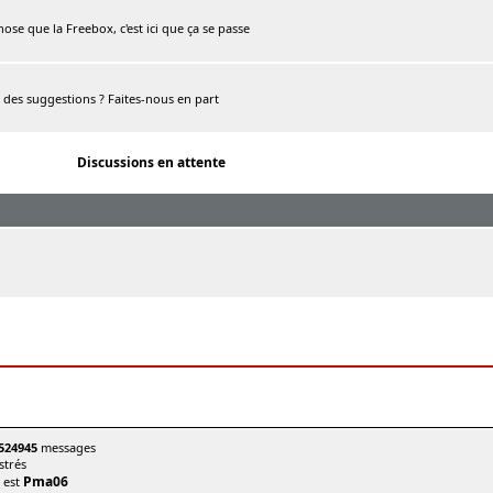
chose que la Freebox, c'est ici que ça se passe
, des suggestions ? Faites-nous en part
Discussions en attente
524945
messages
trés
Pma06
t est