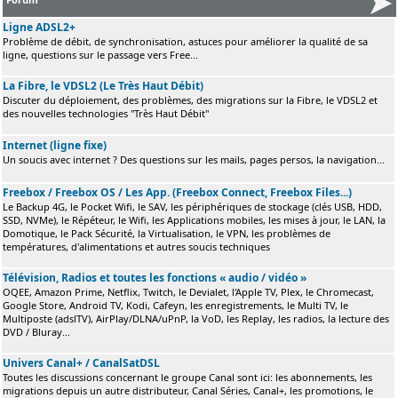
Ligne ADSL2+
Problème de débit, de synchronisation, astuces pour améliorer la qualité de sa
ligne, questions sur le passage vers Free...
La Fibre, le VDSL2 (Le Très Haut Débit)
Discuter du déploiement, des problèmes, des migrations sur la Fibre, le VDSL2 et
des nouvelles technologies "Très Haut Débit"
Internet (ligne fixe)
Un soucis avec internet ? Des questions sur les mails, pages persos, la navigation...
Freebox / Freebox OS / Les App. (Freebox Connect, Freebox Files...)
Le Backup 4G, le Pocket Wifi, le SAV, les périphériques de stockage (clés USB, HDD,
SSD, NVMe), le Répéteur, le Wifi, les Applications mobiles, les mises à jour, le LAN, la
Domotique, le Pack Sécurité, la Virtualisation, le VPN, les problèmes de
températures, d'alimentations et autres soucis techniques
Télévision, Radios et toutes les fonctions « audio / vidéo »
OQEE, Amazon Prime, Netflix, Twitch, le Devialet, l'Apple TV, Plex, le Chromecast,
Google Store, Android TV, Kodi, Cafeyn, les enregistrements, le Multi TV, le
Multiposte (adslTV), AirPlay/DLNA/uPnP, la VoD, les Replay, les radios, la lecture des
DVD / Bluray...
Univers Canal+ / CanalSatDSL
Toutes les discussions concernant le groupe Canal sont ici: les abonnements, les
migrations depuis un autre distributeur, Canal Séries, Canal+, les promotions, le