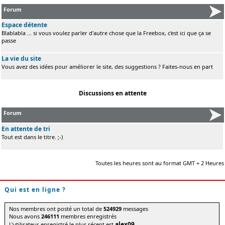
Forum
Espace détente
Blablabla ... si vous voulez parler d'autre chose que la Freebox, c'est ici que ça se
passe
La vie du site
Vous avez des idées pour améliorer le site, des suggestions ? Faites-nous en part
Discussions en attente
Forum
En attente de tri
Tout est dans le titre. ;-)
Toutes les heures sont au format GMT + 2 Heures
Qui est en ligne ?
Nos membres ont posté un total de
524929
messages
Nous avons
246111
membres enregistrés
alex09
L'utilisateur enregistré le plus récent est