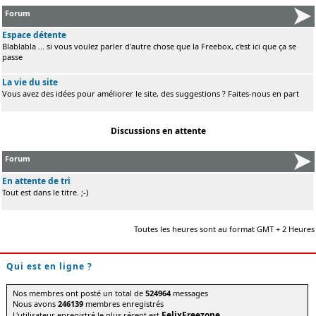
Forum
Espace détente
Blablabla ... si vous voulez parler d'autre chose que la Freebox, c'est ici que ça se
passe
La vie du site
Vous avez des idées pour améliorer le site, des suggestions ? Faites-nous en part
Discussions en attente
Forum
En attente de tri
Tout est dans le titre. ;-)
Toutes les heures sont au format GMT + 2 Heures
Qui est en ligne ?
Nos membres ont posté un total de
524964
messages
Nous avons
246139
membres enregistrés
FelixFreezone
L'utilisateur enregistré le plus récent est