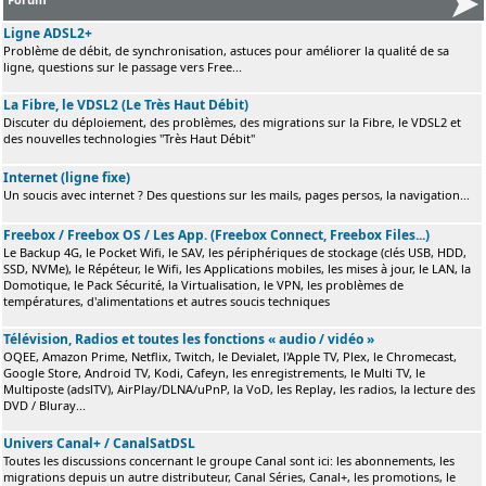
Ligne ADSL2+
Problème de débit, de synchronisation, astuces pour améliorer la qualité de sa
ligne, questions sur le passage vers Free...
La Fibre, le VDSL2 (Le Très Haut Débit)
Discuter du déploiement, des problèmes, des migrations sur la Fibre, le VDSL2 et
des nouvelles technologies "Très Haut Débit"
Internet (ligne fixe)
Un soucis avec internet ? Des questions sur les mails, pages persos, la navigation...
Freebox / Freebox OS / Les App. (Freebox Connect, Freebox Files...)
Le Backup 4G, le Pocket Wifi, le SAV, les périphériques de stockage (clés USB, HDD,
SSD, NVMe), le Répéteur, le Wifi, les Applications mobiles, les mises à jour, le LAN, la
Domotique, le Pack Sécurité, la Virtualisation, le VPN, les problèmes de
températures, d'alimentations et autres soucis techniques
Télévision, Radios et toutes les fonctions « audio / vidéo »
OQEE, Amazon Prime, Netflix, Twitch, le Devialet, l'Apple TV, Plex, le Chromecast,
Google Store, Android TV, Kodi, Cafeyn, les enregistrements, le Multi TV, le
Multiposte (adslTV), AirPlay/DLNA/uPnP, la VoD, les Replay, les radios, la lecture des
DVD / Bluray...
Univers Canal+ / CanalSatDSL
Toutes les discussions concernant le groupe Canal sont ici: les abonnements, les
migrations depuis un autre distributeur, Canal Séries, Canal+, les promotions, le