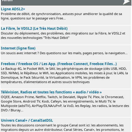
Ligne ADSL2+
Problème de débit, de synchronisation, astuces pour améliorer la qualité de sa
ligne, questions sur le passage vers Free...
La Fibre, le VDSL2 (Le Très Haut Débit)
Discuter du déploiement, des problèmes, des migrations sur la Fibre, le VDSL2 et
des nouvelles technologies "Très Haut Débit"
Internet (ligne fixe)
Un soucis avec internet ? Des questions sur les mails, pages persos, la navigation...
Freebox / Freebox OS / Les App. (Freebox Connect, Freebox Files...)
Le Backup 4G, le Pocket Wifi, le SAV, les périphériques de stockage (clés USB, HDD,
SSD, NVMe), le Répéteur, le Wifi, les Applications mobiles, les mises à jour, le LAN, la
Domotique, le Pack Sécurité, la Virtualisation, le VPN, les problèmes de
températures, d'alimentations et autres soucis techniques
Télévision, Radios et toutes les fonctions « audio / vidéo »
OQEE, Amazon Prime, Netflix, Twitch, le Devialet, l'Apple TV, Plex, le Chromecast,
Google Store, Android TV, Kodi, Cafeyn, les enregistrements, le Multi TV, le
Multiposte (adslTV), AirPlay/DLNA/uPnP, la VoD, les Replay, les radios, la lecture des
DVD / Bluray...
Univers Canal+ / CanalSatDSL
Toutes les discussions concernant le groupe Canal sont ici: les abonnements, les
migrations depuis un autre distributeur, Canal Séries, Canal+, les promotions, le