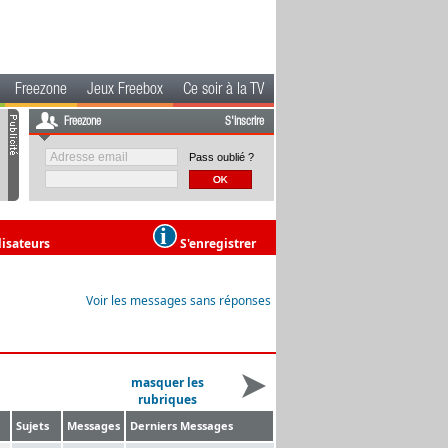
Freezone
Jeux Freebox
Ce soir à la TV
Freezone
S'inscrire
Pass oublié ?
lisateurs
S'enregistrer
Voir les messages sans réponses
masquer les
rubriques
Sujets
Messages
Derniers Messages