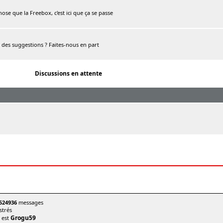
chose que la Freebox, c'est ici que ça se passe
, des suggestions ? Faites-nous en part
Discussions en attente
524936
messages
trés
Grogu59
t est