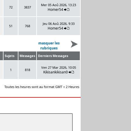
Mer 05 Aoû 2026, 13:23
72
3837
Homer54
Jeu 06 Aoû 2026, 9:33
51
768
Homer54
masquer les
rubriques
Sujets
Messages
Derniers Messages
Ven 27 Mar 2026, 10:05
1
818
Kikisankikisan0
Toutes les heures sont au format GMT + 2 Heures