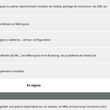
ques ou autres: abonnement, location de mobile, partage de connexion, les SIM, les
ree Mobile en Métropole.
urs, batteries...) et leur configuration
e Mobile (3G/4G...) en Métropole et en Roaming, les problèmes de FemtoCell
 opérateurs mobiles
En région
naler une panne importante sur un secteur, un NRA, et tout ce qui concerne votre