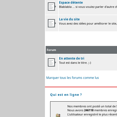
Espace détente
Blablabla ... si vous voulez parler d'autre 
La vie du site
Vous avez des idées pour améliorer le site
Forum
En attente de tri
Tout est dans le titre. ;-)
Marquer tous les forums comme lus
Qui est en ligne ?
Nos membres ont posté un total de
Nous avons
246118
membres enregis
L'utilisateur enregistré le plus récen