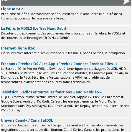
Ligne ADSL2+
Problème de débit, de synchronisation, astuces pour améliorer la qualité de sa
ligne, questions sur le passage vers Free...
La Fibre, le VDSL2 (Le Très Haut Débit)
Discuter du déploiement, des problèmes, des migrations sur la Fibre, le VDSL2 et
des nouvelles technologies "Très Haut Débit"
Internet (ligne fixe)
Un soucis avec internet ? Des questions sur les mails, pages persos, la navigation...
Freebox / Freebox OS / Les App. (Freebox Connect, Freebox Files...)
Le Backup 4G, le Pocket Wifi, le SAV, les périphériques de stockage (clés USB, HDD,
SSD, NVMe), le Répéteur, le Wifi, les Applications mobiles, les mises à jour, le LAN, la
Domotique, le Pack Sécurité, la Virtualisation, le VPN, les problèmes de
températures, d'alimentations et autres soucis techniques
Télévision, Radios et toutes les fonctions « audio / vidéo »
OQEE, Amazon Prime, Netflix, Twitch, le Devialet, l'Apple TV, Plex, le Chromecast,
Google Store, Android TV, Kodi, Cafeyn, les enregistrements, le Multi TV, le
Multiposte (adslTV), AirPlay/DLNA/uPnP, la VoD, les Replay, les radios, la lecture des
DVD / Bluray...
Univers Canal+ / CanalSatDSL
Toutes les discussions concernant le groupe Canal sont ici: les abonnements, les
migrations depuis un autre distributeur, Canal Séries, Canal+, les promotions, le