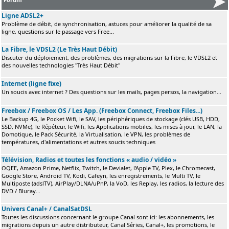
Ligne ADSL2+
Problème de débit, de synchronisation, astuces pour améliorer la qualité de sa
ligne, questions sur le passage vers Free...
La Fibre, le VDSL2 (Le Très Haut Débit)
Discuter du déploiement, des problèmes, des migrations sur la Fibre, le VDSL2 et
des nouvelles technologies "Très Haut Débit"
Internet (ligne fixe)
Un soucis avec internet ? Des questions sur les mails, pages persos, la navigation...
Freebox / Freebox OS / Les App. (Freebox Connect, Freebox Files...)
Le Backup 4G, le Pocket Wifi, le SAV, les périphériques de stockage (clés USB, HDD,
SSD, NVMe), le Répéteur, le Wifi, les Applications mobiles, les mises à jour, le LAN, la
Domotique, le Pack Sécurité, la Virtualisation, le VPN, les problèmes de
températures, d'alimentations et autres soucis techniques
Télévision, Radios et toutes les fonctions « audio / vidéo »
OQEE, Amazon Prime, Netflix, Twitch, le Devialet, l'Apple TV, Plex, le Chromecast,
Google Store, Android TV, Kodi, Cafeyn, les enregistrements, le Multi TV, le
Multiposte (adslTV), AirPlay/DLNA/uPnP, la VoD, les Replay, les radios, la lecture des
DVD / Bluray...
Univers Canal+ / CanalSatDSL
Toutes les discussions concernant le groupe Canal sont ici: les abonnements, les
migrations depuis un autre distributeur, Canal Séries, Canal+, les promotions, le