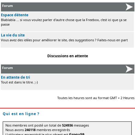
Forum
Espace détente
Blablabla ... si vous voulez parler d'autre chose que la Freebox, c'est ici que ça se
passe
La vie du site
Vous avez des idées pour améliorer le site, des suggestions ? Faites-nous en part
Discussions en attente
Forum
En attente de tri
Tout est dans le titre. ;-)
Toutes les heures sont au format GMT + 2 Heures
Qui est en ligne ?
Nos membres ont posté un total de
524936
messages
Nous avons
246118
membres enregistrés
Grogu59
L'utilisateur enregistré le plus récent est