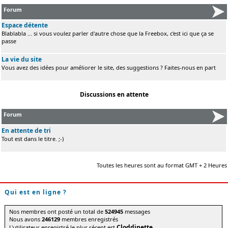
Forum
Espace détente
Blablabla ... si vous voulez parler d'autre chose que la Freebox, c'est ici que ça se
passe
La vie du site
Vous avez des idées pour améliorer le site, des suggestions ? Faites-nous en part
Discussions en attente
Forum
En attente de tri
Tout est dans le titre. ;-)
Toutes les heures sont au format GMT + 2 Heures
Qui est en ligne ?
Nos membres ont posté un total de
524945
messages
Nous avons
246129
membres enregistrés
Cloddinette
L'utilisateur enregistré le plus récent est