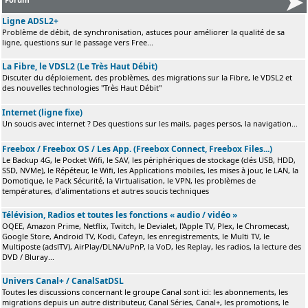
Ligne ADSL2+
Problème de débit, de synchronisation, astuces pour améliorer la qualité de sa
ligne, questions sur le passage vers Free...
La Fibre, le VDSL2 (Le Très Haut Débit)
Discuter du déploiement, des problèmes, des migrations sur la Fibre, le VDSL2 et
des nouvelles technologies "Très Haut Débit"
Internet (ligne fixe)
Un soucis avec internet ? Des questions sur les mails, pages persos, la navigation...
Freebox / Freebox OS / Les App. (Freebox Connect, Freebox Files...)
Le Backup 4G, le Pocket Wifi, le SAV, les périphériques de stockage (clés USB, HDD,
SSD, NVMe), le Répéteur, le Wifi, les Applications mobiles, les mises à jour, le LAN, la
Domotique, le Pack Sécurité, la Virtualisation, le VPN, les problèmes de
températures, d'alimentations et autres soucis techniques
Télévision, Radios et toutes les fonctions « audio / vidéo »
OQEE, Amazon Prime, Netflix, Twitch, le Devialet, l'Apple TV, Plex, le Chromecast,
Google Store, Android TV, Kodi, Cafeyn, les enregistrements, le Multi TV, le
Multiposte (adslTV), AirPlay/DLNA/uPnP, la VoD, les Replay, les radios, la lecture des
DVD / Bluray...
Univers Canal+ / CanalSatDSL
Toutes les discussions concernant le groupe Canal sont ici: les abonnements, les
migrations depuis un autre distributeur, Canal Séries, Canal+, les promotions, le