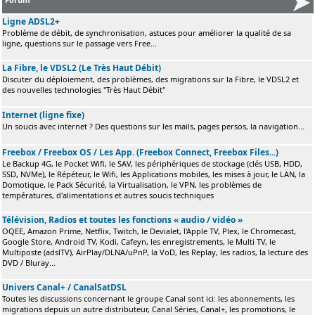
Ligne ADSL2+
Problème de débit, de synchronisation, astuces pour améliorer la qualité de sa
ligne, questions sur le passage vers Free...
La Fibre, le VDSL2 (Le Très Haut Débit)
Discuter du déploiement, des problèmes, des migrations sur la Fibre, le VDSL2 et
des nouvelles technologies "Très Haut Débit"
Internet (ligne fixe)
Un soucis avec internet ? Des questions sur les mails, pages persos, la navigation...
Freebox / Freebox OS / Les App. (Freebox Connect, Freebox Files...)
Le Backup 4G, le Pocket Wifi, le SAV, les périphériques de stockage (clés USB, HDD,
SSD, NVMe), le Répéteur, le Wifi, les Applications mobiles, les mises à jour, le LAN, la
Domotique, le Pack Sécurité, la Virtualisation, le VPN, les problèmes de
températures, d'alimentations et autres soucis techniques
Télévision, Radios et toutes les fonctions « audio / vidéo »
OQEE, Amazon Prime, Netflix, Twitch, le Devialet, l'Apple TV, Plex, le Chromecast,
Google Store, Android TV, Kodi, Cafeyn, les enregistrements, le Multi TV, le
Multiposte (adslTV), AirPlay/DLNA/uPnP, la VoD, les Replay, les radios, la lecture des
DVD / Bluray...
Univers Canal+ / CanalSatDSL
Toutes les discussions concernant le groupe Canal sont ici: les abonnements, les
migrations depuis un autre distributeur, Canal Séries, Canal+, les promotions, le