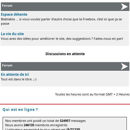
Forum
Espace détente
Blablabla ... si vous voulez parler d'autre chose que la Freebox, c'est ici que ça se
passe
La vie du site
Vous avez des idées pour améliorer le site, des suggestions ? Faites-nous en part
Discussions en attente
Forum
En attente de tri
Tout est dans le titre. ;-)
Toutes les heures sont au format GMT + 2 Heures
Qui est en ligne ?
Nos membres ont posté un total de
524957
messages
Nous avons
246135
membres enregistrés
jb71230
L'utilisateur enregistré le plus récent est