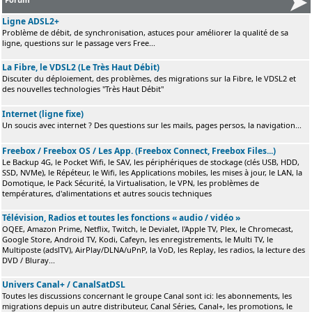
Ligne ADSL2+
Problème de débit, de synchronisation, astuces pour améliorer la qualité de sa
ligne, questions sur le passage vers Free...
La Fibre, le VDSL2 (Le Très Haut Débit)
Discuter du déploiement, des problèmes, des migrations sur la Fibre, le VDSL2 et
des nouvelles technologies "Très Haut Débit"
Internet (ligne fixe)
Un soucis avec internet ? Des questions sur les mails, pages persos, la navigation...
Freebox / Freebox OS / Les App. (Freebox Connect, Freebox Files...)
Le Backup 4G, le Pocket Wifi, le SAV, les périphériques de stockage (clés USB, HDD,
SSD, NVMe), le Répéteur, le Wifi, les Applications mobiles, les mises à jour, le LAN, la
Domotique, le Pack Sécurité, la Virtualisation, le VPN, les problèmes de
températures, d'alimentations et autres soucis techniques
Télévision, Radios et toutes les fonctions « audio / vidéo »
OQEE, Amazon Prime, Netflix, Twitch, le Devialet, l'Apple TV, Plex, le Chromecast,
Google Store, Android TV, Kodi, Cafeyn, les enregistrements, le Multi TV, le
Multiposte (adslTV), AirPlay/DLNA/uPnP, la VoD, les Replay, les radios, la lecture des
DVD / Bluray...
Univers Canal+ / CanalSatDSL
Toutes les discussions concernant le groupe Canal sont ici: les abonnements, les
migrations depuis un autre distributeur, Canal Séries, Canal+, les promotions, le