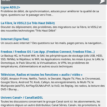
Ligne ADSL2+
Problème de débit, de synchronisation, astuces pour améliorer la qualité de sa
ligne, questions sur le passage vers Free...
La Fibre, le VDSL2 (Le Très Haut Débit)
Discuter du déploiement, des problèmes, des migrations sur la Fibre, le VDSL2 et
des nouvelles technologies "Très Haut Débit"
Internet (ligne fixe)
Un soucis avec internet ? Des questions sur les mails, pages persos, la navigation...
Freebox / Freebox OS / Les App. (Freebox Connect, Freebox Files...)
Le Backup 4G, le Pocket Wifi, le SAV, les périphériques de stockage (clés USB, HDD,
SSD, NVMe), le Répéteur, le Wifi, les Applications mobiles, les mises à jour, le LAN, la
Domotique, le Pack Sécurité, la Virtualisation, le VPN, les problèmes de
températures, d'alimentations et autres soucis techniques
Télévision, Radios et toutes les fonctions « audio / vidéo »
OQEE, Amazon Prime, Netflix, Twitch, le Devialet, l'Apple TV, Plex, le Chromecast,
Google Store, Android TV, Kodi, Cafeyn, les enregistrements, le Multi TV, le
Multiposte (adslTV), AirPlay/DLNA/uPnP, la VoD, les Replay, les radios, la lecture des
DVD / Bluray...
Univers Canal+ / CanalSatDSL
Toutes les discussions concernant le groupe Canal sont ici: les abonnements, les
migrations depuis un autre distributeur, Canal Séries, Canal+, les promotions, le