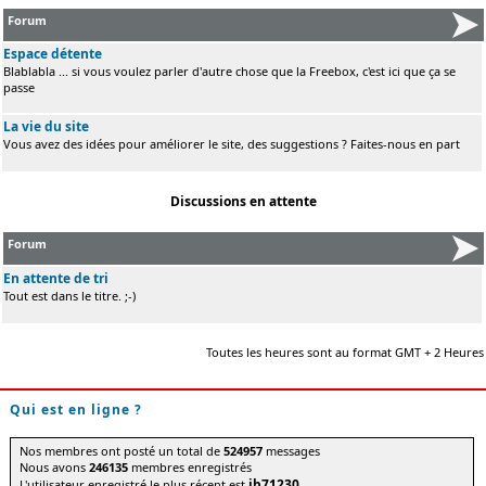
Forum
Espace détente
Blablabla ... si vous voulez parler d'autre chose que la Freebox, c'est ici que ça se
passe
La vie du site
Vous avez des idées pour améliorer le site, des suggestions ? Faites-nous en part
Discussions en attente
Forum
En attente de tri
Tout est dans le titre. ;-)
Toutes les heures sont au format GMT + 2 Heures
Qui est en ligne ?
Nos membres ont posté un total de
524957
messages
Nous avons
246135
membres enregistrés
jb71230
L'utilisateur enregistré le plus récent est