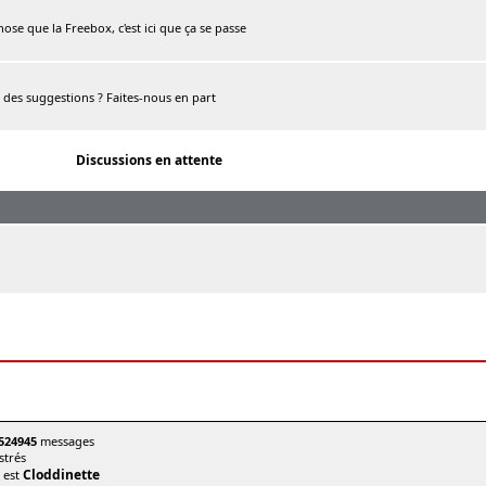
chose que la Freebox, c'est ici que ça se passe
, des suggestions ? Faites-nous en part
Discussions en attente
524945
messages
trés
Cloddinette
t est