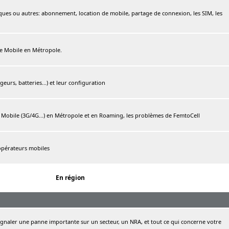
ques ou autres: abonnement, location de mobile, partage de connexion, les SIM, les
ree Mobile en Métropole.
urs, batteries...) et leur configuration
e Mobile (3G/4G...) en Métropole et en Roaming, les problèmes de FemtoCell
 opérateurs mobiles
En région
naler une panne importante sur un secteur, un NRA, et tout ce qui concerne votre