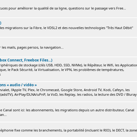
ces pour améliorer la qualité de sa ligne, questions sur le passage vers Free...
)
s migrations sur la Fibre, le VDSL2 et des nouvelles technologies "Très Haut Débit"
 les mails, pages persos, la navigation...
box Connect, Freebox Files...)
ériphériques de stockage (clés USB, HDD, SSD, NVMe), le Répéteur, le Wifi, les Applicatio
ique, le Pack Sécurité, la Virtualisation, le VPN, les problèmes de températures,
s
ions « audio / vidéo »
ialet, l'Apple TV, Plex, le Chromecast, Google Store, Android TV, Kodi, Cafeyn, les
(adslTV), AirPlay/DLNA/uPnP, la VoD, les Replay, les radios, la lecture des DVD / Bluray.
e Canal sont ici: les abonnements, les migrations depuis un autre distributeur, Canal
an...
éléphonie fixe comme les branchements, la portabilité (incluant le RIO), le DECT, la zone