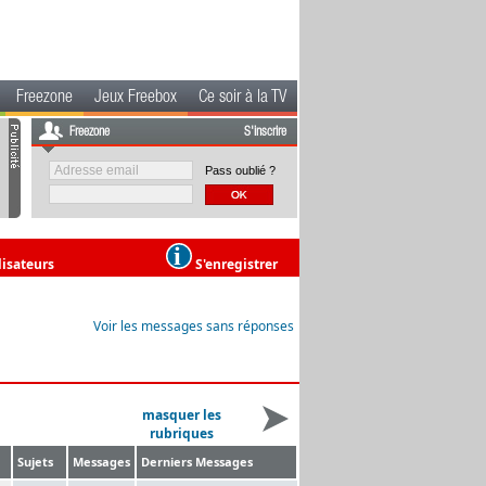
Freezone
Jeux Freebox
Ce soir à la TV
Freezone
S'inscrire
Pass oublié ?
lisateurs
S'enregistrer
Voir les messages sans réponses
masquer les
rubriques
Sujets
Messages
Derniers Messages