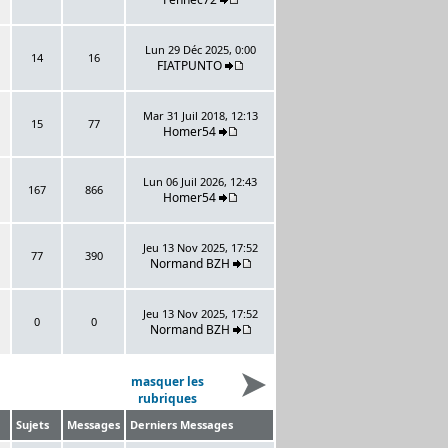
Lun 29 Déc 2025, 0:00
14
16
FIATPUNTO
Mar 31 Juil 2018, 12:13
15
77
Homer54
Lun 06 Juil 2026, 12:43
167
866
Homer54
Jeu 13 Nov 2025, 17:52
77
390
Normand BZH
Jeu 13 Nov 2025, 17:52
0
0
Normand BZH
masquer les
rubriques
Sujets
Messages
Derniers Messages