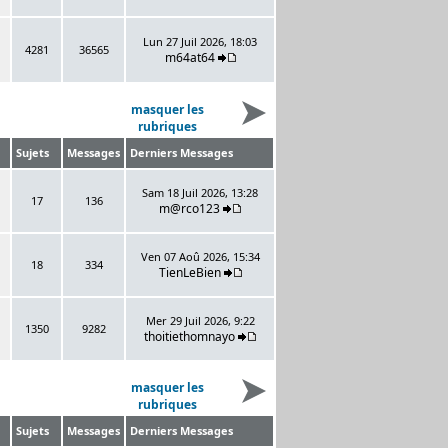
Lun 27 Juil 2026, 18:03
4281
36565
m64at64
masquer les
rubriques
Sujets
Messages
Derniers Messages
Sam 18 Juil 2026, 13:28
17
136
m@rco123
Ven 07 Aoû 2026, 15:34
18
334
TienLeBien
Mer 29 Juil 2026, 9:22
1350
9282
thoitiethomnayo
masquer les
rubriques
Sujets
Messages
Derniers Messages