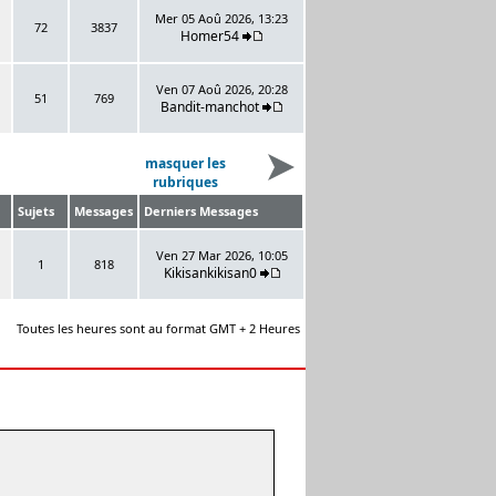
Mer 05 Aoû 2026, 13:23
72
3837
Homer54
Ven 07 Aoû 2026, 20:28
51
769
Bandit-manchot
masquer les
rubriques
Sujets
Messages
Derniers Messages
Ven 27 Mar 2026, 10:05
1
818
Kikisankikisan0
Toutes les heures sont au format GMT + 2 Heures