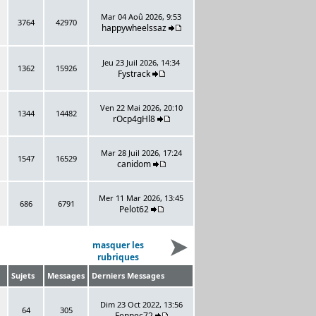
Mar 04 Aoû 2026, 9:53
3764
42970
happywheelssaz
Jeu 23 Juil 2026, 14:34
1362
15926
Fystrack
Ven 22 Mai 2026, 20:10
1344
14482
rOcp4gHl8
Mar 28 Juil 2026, 17:24
1547
16529
canidom
Mer 11 Mar 2026, 13:45
686
6791
Pelot62
masquer les
rubriques
Sujets
Messages
Derniers Messages
Dim 23 Oct 2022, 13:56
64
305
Fennec72