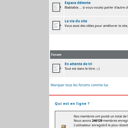
Espace détente
Blablabla ... si vous voulez parler d'autre 
La vie du site
Vous avez des idées pour améliorer le site
Forum
En attente de tri
Tout est dans le titre. ;-)
Marquer tous les forums comme lus
Qui est en ligne ?
Nos membres ont posté un total de
Nous avons
246129
membres enregis
L'utilisateur enregistré le plus récen