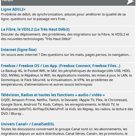
Ligne ADSL2+
Problème de débit, de synchronisation, astuces pour améliorer la qualité de sa
ligne, questions sur le passage vers Free...
La Fibre, le VDSL2 (Le Très Haut Débit)
Discuter du déploiement, des problèmes, des migrations sur la Fibre, le VDSL2 et
des nouvelles technologies "Très Haut Débit"
Internet (ligne fixe)
Un soucis avec internet ? Des questions sur les mails, pages persos, la navigation...
Freebox / Freebox OS / Les App. (Freebox Connect, Freebox Files...)
Le Backup 4G, le Pocket Wifi, le SAV, les périphériques de stockage (clés USB, HDD,
SSD, NVMe), le Répéteur, le Wifi, les Applications mobiles, les mises à jour, le LAN, la
Domotique, le Pack Sécurité, la Virtualisation, le VPN, les problèmes de
températures, d'alimentations et autres soucis techniques
Télévision, Radios et toutes les fonctions « audio / vidéo »
OQEE, Amazon Prime, Netflix, Twitch, le Devialet, l'Apple TV, Plex, le Chromecast,
Google Store, Android TV, Kodi, Cafeyn, les enregistrements, le Multi TV, le
Multiposte (adslTV), AirPlay/DLNA/uPnP, la VoD, les Replay, les radios, la lecture des
DVD / Bluray...
Univers Canal+ / CanalSatDSL
Toutes les discussions concernant le groupe Canal sont ici: les abonnements, les
migrations depuis un autre distributeur, Canal Séries, Canal+, les promotions, le