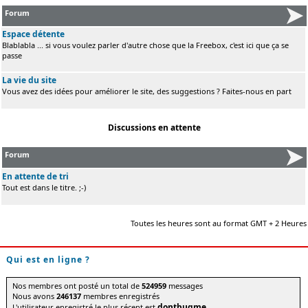
Forum
Espace détente
Blablabla ... si vous voulez parler d'autre chose que la Freebox, c'est ici que ça se
passe
La vie du site
Vous avez des idées pour améliorer le site, des suggestions ? Faites-nous en part
Discussions en attente
Forum
En attente de tri
Tout est dans le titre. ;-)
Toutes les heures sont au format GMT + 2 Heures
Qui est en ligne ?
Nos membres ont posté un total de
524959
messages
Nous avons
246137
membres enregistrés
dontbugme
L'utilisateur enregistré le plus récent est