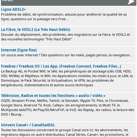
Ligne ADSL2+
Problème de débit, de synchronisation, astuces pour améliorer la qualité de sa
ligne, questions sur le passage vers Free...
La Fibre, le VDSL2 (Le Très Haut Débit)
Discuter du déploiement, des problèmes, des migrations sur la Fibre, le VDSL2 et
des nouvelles technologies "Très Haut Débit"
Internet (ligne fixe)
Un soucis avec internet ? Des questions sur les mails, pages persos, la navigation...
Freebox / Freebox OS / Les App. (Freebox Connect, Freebox Files...)
Le Backup 4G, le Pocket Wifi, le SAV, les périphériques de stockage (clés USB, HDD,
SSD, NVMe), le Répéteur, le Wifi, les Applications mobiles, les mises à jour, le LAN, la
Domotique, le Pack Sécurité, la Virtualisation, le VPN, les problèmes de
températures, d'alimentations et autres soucis techniques
Télévision, Radios et toutes les fonctions « audio / vidéo »
OQEE, Amazon Prime, Netflix, Twitch, le Devialet, l'Apple TV, Plex, le Chromecast,
Google Store, Android TV, Kodi, Cafeyn, les enregistrements, le Multi TV, le
Multiposte (adslTV), AirPlay/DLNA/uPnP, la VoD, les Replay, les radios, la lecture des
DVD / Bluray...
Univers Canal+ / CanalSatDSL
Toutes les discussions concernant le groupe Canal sont ici: les abonnements, les
migrations depuis un autre distributeur, Canal Séries, Canal+, les promotions, le