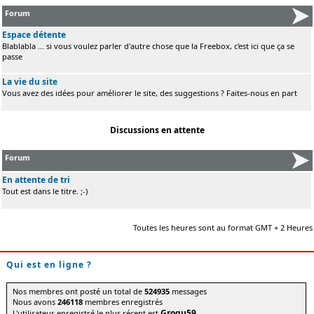
Forum
Espace détente
Blablabla ... si vous voulez parler d'autre chose que la Freebox, c'est ici que ça se
passe
La vie du site
Vous avez des idées pour améliorer le site, des suggestions ? Faites-nous en part
Discussions en attente
Forum
En attente de tri
Tout est dans le titre. ;-)
Toutes les heures sont au format GMT + 2 Heures
Qui est en ligne ?
Nos membres ont posté un total de
524935
messages
Nous avons
246118
membres enregistrés
Grogu59
L'utilisateur enregistré le plus récent est