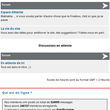
Forum
Espace détente
Blablabla ... si vous voulez parler d'autre chose que la Freebox, c'est ici que ça se
passe
La vie du site
Vous avez des idées pour améliorer le site, des suggestions ? Faites-nous en part
Discussions en attente
Forum
En attente de tri
Tout est dans le titre. ;-)
Toutes les heures sont au format GMT + 2 Heures
Qui est en ligne ?
Nos membres ont posté un total de
524959
messages
Nous avons
246137
membres enregistrés
dontbugme
L'utilisateur enregistré le plus récent est