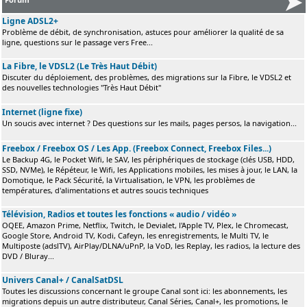
Ligne ADSL2+
Problème de débit, de synchronisation, astuces pour améliorer la qualité de sa
ligne, questions sur le passage vers Free...
La Fibre, le VDSL2 (Le Très Haut Débit)
Discuter du déploiement, des problèmes, des migrations sur la Fibre, le VDSL2 et
des nouvelles technologies "Très Haut Débit"
Internet (ligne fixe)
Un soucis avec internet ? Des questions sur les mails, pages persos, la navigation...
Freebox / Freebox OS / Les App. (Freebox Connect, Freebox Files...)
Le Backup 4G, le Pocket Wifi, le SAV, les périphériques de stockage (clés USB, HDD,
SSD, NVMe), le Répéteur, le Wifi, les Applications mobiles, les mises à jour, le LAN, la
Domotique, le Pack Sécurité, la Virtualisation, le VPN, les problèmes de
températures, d'alimentations et autres soucis techniques
Télévision, Radios et toutes les fonctions « audio / vidéo »
OQEE, Amazon Prime, Netflix, Twitch, le Devialet, l'Apple TV, Plex, le Chromecast,
Google Store, Android TV, Kodi, Cafeyn, les enregistrements, le Multi TV, le
Multiposte (adslTV), AirPlay/DLNA/uPnP, la VoD, les Replay, les radios, la lecture des
DVD / Bluray...
Univers Canal+ / CanalSatDSL
Toutes les discussions concernant le groupe Canal sont ici: les abonnements, les
migrations depuis un autre distributeur, Canal Séries, Canal+, les promotions, le