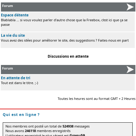
Forum
Espace détente
Blablabla ... si vous voulez parler d'autre chose que la Freebox, c'est ici que ça se
passe
La vie du site
Vous avez des idées pour améliorer le site, des suggestions ? Faites-nous en part
Discussions en attente
Forum
En attente de tri
Tout est dans le titre. ;-)
Toutes les heures sont au format GMT + 2 Heures
Qui est en ligne ?
Nos membres ont posté un total de
524938
messages
Nous avons
246118
membres enregistrés
Grogu59
L'utilisateur enregistré le plus récent est