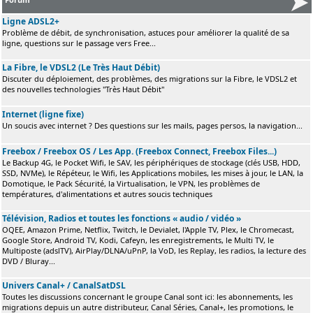
Ligne ADSL2+
Problème de débit, de synchronisation, astuces pour améliorer la qualité de sa
ligne, questions sur le passage vers Free...
La Fibre, le VDSL2 (Le Très Haut Débit)
Discuter du déploiement, des problèmes, des migrations sur la Fibre, le VDSL2 et
des nouvelles technologies "Très Haut Débit"
Internet (ligne fixe)
Un soucis avec internet ? Des questions sur les mails, pages persos, la navigation...
Freebox / Freebox OS / Les App. (Freebox Connect, Freebox Files...)
Le Backup 4G, le Pocket Wifi, le SAV, les périphériques de stockage (clés USB, HDD,
SSD, NVMe), le Répéteur, le Wifi, les Applications mobiles, les mises à jour, le LAN, la
Domotique, le Pack Sécurité, la Virtualisation, le VPN, les problèmes de
températures, d'alimentations et autres soucis techniques
Télévision, Radios et toutes les fonctions « audio / vidéo »
OQEE, Amazon Prime, Netflix, Twitch, le Devialet, l'Apple TV, Plex, le Chromecast,
Google Store, Android TV, Kodi, Cafeyn, les enregistrements, le Multi TV, le
Multiposte (adslTV), AirPlay/DLNA/uPnP, la VoD, les Replay, les radios, la lecture des
DVD / Bluray...
Univers Canal+ / CanalSatDSL
Toutes les discussions concernant le groupe Canal sont ici: les abonnements, les
migrations depuis un autre distributeur, Canal Séries, Canal+, les promotions, le