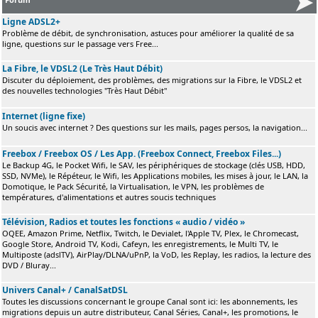
Ligne ADSL2+
Problème de débit, de synchronisation, astuces pour améliorer la qualité de sa
ligne, questions sur le passage vers Free...
La Fibre, le VDSL2 (Le Très Haut Débit)
Discuter du déploiement, des problèmes, des migrations sur la Fibre, le VDSL2 et
des nouvelles technologies "Très Haut Débit"
Internet (ligne fixe)
Un soucis avec internet ? Des questions sur les mails, pages persos, la navigation...
Freebox / Freebox OS / Les App. (Freebox Connect, Freebox Files...)
Le Backup 4G, le Pocket Wifi, le SAV, les périphériques de stockage (clés USB, HDD,
SSD, NVMe), le Répéteur, le Wifi, les Applications mobiles, les mises à jour, le LAN, la
Domotique, le Pack Sécurité, la Virtualisation, le VPN, les problèmes de
températures, d'alimentations et autres soucis techniques
Télévision, Radios et toutes les fonctions « audio / vidéo »
OQEE, Amazon Prime, Netflix, Twitch, le Devialet, l'Apple TV, Plex, le Chromecast,
Google Store, Android TV, Kodi, Cafeyn, les enregistrements, le Multi TV, le
Multiposte (adslTV), AirPlay/DLNA/uPnP, la VoD, les Replay, les radios, la lecture des
DVD / Bluray...
Univers Canal+ / CanalSatDSL
Toutes les discussions concernant le groupe Canal sont ici: les abonnements, les
migrations depuis un autre distributeur, Canal Séries, Canal+, les promotions, le