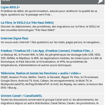
Ligne ADSL2+
Problème de débit, de synchronisation, astuces pour améliorer la qualité de sa
ligne, questions sur le passage vers Free...
La Fibre, le VDSL2 (Le Très Haut Débit)
Discuter du déploiement, des problèmes, des migrations sur la Fibre, le VDSL2 et
des nouvelles technologies "Très Haut Débit"
Internet (ligne fixe)
Un soucis avec internet ? Des questions sur les mails, pages persos, la navigation...
Freebox / Freebox OS / Les App. (Freebox Connect, Freebox Files...)
Le Backup 4G, le Pocket Wifi, le SAV, les périphériques de stockage (clés USB, HDD,
SSD, NVMe), le Répéteur, le Wifi, les Applications mobiles, les mises à jour, le LAN, la
Domotique, le Pack Sécurité, la Virtualisation, le VPN, les problèmes de
températures, d'alimentations et autres soucis techniques
Télévision, Radios et toutes les fonctions « audio / vidéo »
OQEE, Amazon Prime, Netflix, Twitch, le Devialet, l'Apple TV, Plex, le Chromecast,
Google Store, Android TV, Kodi, Cafeyn, les enregistrements, le Multi TV, le
Multiposte (adslTV), AirPlay/DLNA/uPnP, la VoD, les Replay, les radios, la lecture des
DVD / Bluray...
Univers Canal+ / CanalSatDSL
Toutes les discussions concernant le groupe Canal sont ici: les abonnements, les
migrations depuis un autre distributeur, Canal Séries, Canal+, les promotions, le