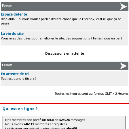
Forum
Espace détente
Blablabla ... si vous voulez parler d'autre chose que la Freebox, c'est ici que ça se
passe
La vie du site
Vous avez des idées pour améliorer le site, des suggestions ? Faites-nous en part
Discussions en attente
Forum
En attente de tri
Tout est dans le titre. ;-)
Toutes les heures sont au format GMT + 2 Heures
Qui est en ligne ?
Nos membres ont posté un total de
524928
messages
Nous avons
246111
membres enregistrés
alex09
L'utilisateur enregistré le plus récent est