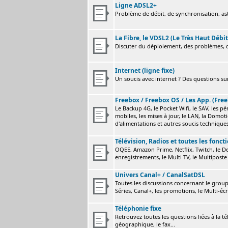
Ligne ADSL2+
Problème de débit, de synchronisation, astu
La Fibre, le VDSL2 (Le Très Haut Débit
Discuter du déploiement, des problèmes, de
Internet (ligne fixe)
Un soucis avec internet ? Des questions sur
Freebox / Freebox OS / Les App. (Free
Le Backup 4G, le Pocket Wifi, le SAV, les p
mobiles, les mises à jour, le LAN, la Domot
d'alimentations et autres soucis technique
Télévision, Radios et toutes les fonct
OQEE, Amazon Prime, Netflix, Twitch, le Dev
enregistrements, le Multi TV, le Multiposte 
Univers Canal+ / CanalSatDSL
Toutes les discussions concernant le group
Séries, Canal+, les promotions, le Multi-écr
Téléphonie fixe
Retrouvez toutes les questions liées à la t
géographique, le fax...