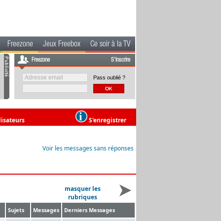
Freezone
Jeux Freebox
Ce soir à la TV
Freezone
S'inscrire
Pass oublié ?
lisateurs
S'enregistrer
Voir les messages sans réponses
masquer les
rubriques
Sujets
Messages
Derniers Messages