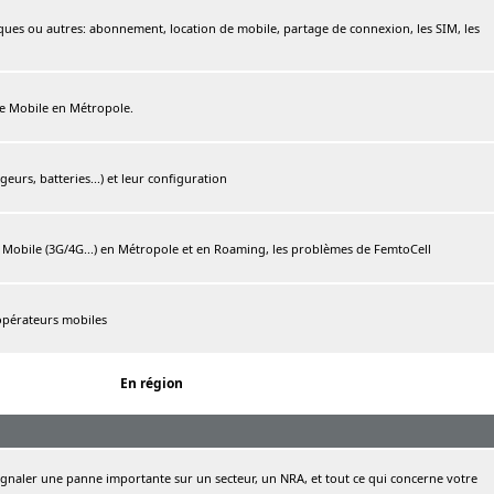
ques ou autres: abonnement, location de mobile, partage de connexion, les SIM, les
ree Mobile en Métropole.
urs, batteries...) et leur configuration
e Mobile (3G/4G...) en Métropole et en Roaming, les problèmes de FemtoCell
 opérateurs mobiles
En région
naler une panne importante sur un secteur, un NRA, et tout ce qui concerne votre