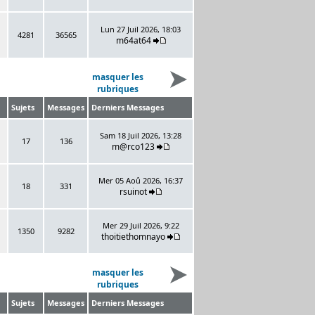
Lun 27 Juil 2026, 18:03
4281
36565
m64at64
masquer les
rubriques
Sujets
Messages
Derniers Messages
Sam 18 Juil 2026, 13:28
17
136
m@rco123
Mer 05 Aoû 2026, 16:37
18
331
rsuinot
Mer 29 Juil 2026, 9:22
1350
9282
thoitiethomnayo
masquer les
rubriques
Sujets
Messages
Derniers Messages