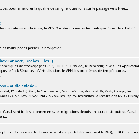
ces pour améliorer la qualité de sa ligne, questions sur le passage vers Free...
)
s migrations sur la Fibre, le VDSL2 et des nouvelles technologies "Très Haut Débit"
 les mails, pages persos, la navigation...
box Connect, Freebox Files...)
ériphériques de stockage (clés USB, HDD, SSD, NVMe), le Répéteur, le Wifi, les Applicatio
ique, le Pack Sécurité, la Virtualisation, le VPN, les problèmes de températures,
s
ions « audio / vidéo »
ialet, l'Apple TV, Plex, le Chromecast, Google Store, Android TV, Kodi, Cafeyn, les
(adslTV), AirPlay/DLNA/uPnP, la VoD, les Replay, les radios, la lecture des DVD / Bluray.
e Canal sont ici: les abonnements, les migrations depuis un autre distributeur, Canal
an...
éléphonie fixe comme les branchements, la portabilité (incluant le RIO), le DECT, la zone