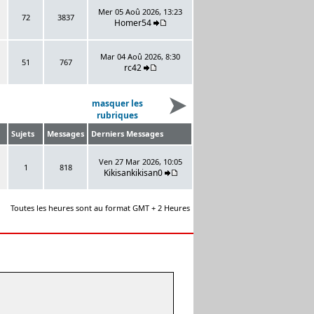
Mer 05 Aoû 2026, 13:23
72
3837
Homer54
Mar 04 Aoû 2026, 8:30
51
767
rc42
masquer les
rubriques
Sujets
Messages
Derniers Messages
Ven 27 Mar 2026, 10:05
1
818
Kikisankikisan0
Toutes les heures sont au format GMT + 2 Heures