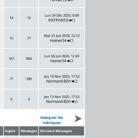
Lun 29 Déc 2025, 0:00
14
16
FIATPUNTO
Mar 31 Juil 2018, 12:13
15
77
Homer54
Lun 06 Juil 2026, 12:43
167
866
Homer54
Jeu 13 Nov 2025, 17:52
77
390
Normand BZH
Jeu 13 Nov 2025, 17:52
0
0
Normand BZH
masquer les
rubriques
Sujets
Messages
Derniers Messages