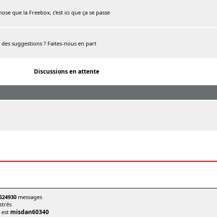
chose que la Freebox, c'est ici que ça se passe
, des suggestions ? Faites-nous en part
Discussions en attente
524930
messages
trés
misdan60340
t est