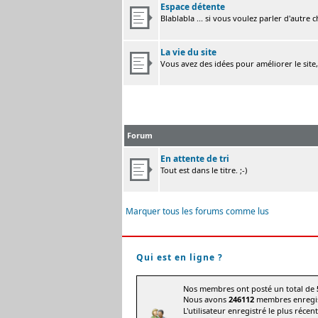
Espace détente
Blablabla ... si vous voulez parler d'autre 
La vie du site
Vous avez des idées pour améliorer le site
Forum
En attente de tri
Tout est dans le titre. ;-)
Marquer tous les forums comme lus
Qui est en ligne ?
Nos membres ont posté un total de
Nous avons
246112
membres enregis
L'utilisateur enregistré le plus récen