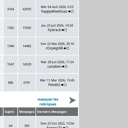
Mar 04 Aoû 2026, 9:53
3764
42970
happywheelssaz
Jeu 23 Juil 2026, 14:34
1362
15926
Fystrack
Ven 22 Mai 2026, 20:10
1344
14482
rOcp4gHl8
Mar 28 Juil 2026, 17:24
1547
16529
canidom
Mer 11 Mar 2026, 13:45
686
6791
Pelot62
masquer les
rubriques
Sujets
Messages
Derniers Messages
Dim 23 Oct 2022, 13:56
64
305
Fennec72