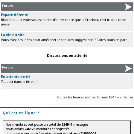
Forum
Espace détente
Blablabla ... si vous voulez parler d'autre chose que la Freebox, c'est ici que ça se
passe
La vie du site
Vous avez des idées pour améliorer le site, des suggestions ? Faites-nous en part
Discussions en attente
Forum
En attente de tri
Tout est dans le titre. ;-)
Toutes les heures sont au format GMT + 2 Heures
Qui est en ligne ?
Nos membres ont posté un total de
524941
messages
Nous avons
246123
membres enregistrés
https://1000001
L'utilisateur enregistré le plus récent est