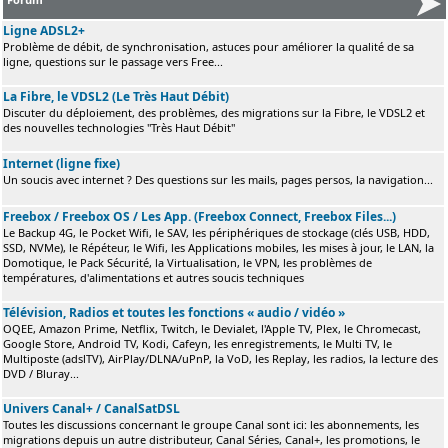
Ligne ADSL2+
Problème de débit, de synchronisation, astuces pour améliorer la qualité de sa
ligne, questions sur le passage vers Free...
La Fibre, le VDSL2 (Le Très Haut Débit)
Discuter du déploiement, des problèmes, des migrations sur la Fibre, le VDSL2 et
des nouvelles technologies "Très Haut Débit"
Internet (ligne fixe)
Un soucis avec internet ? Des questions sur les mails, pages persos, la navigation...
Freebox / Freebox OS / Les App. (Freebox Connect, Freebox Files...)
Le Backup 4G, le Pocket Wifi, le SAV, les périphériques de stockage (clés USB, HDD,
SSD, NVMe), le Répéteur, le Wifi, les Applications mobiles, les mises à jour, le LAN, la
Domotique, le Pack Sécurité, la Virtualisation, le VPN, les problèmes de
températures, d'alimentations et autres soucis techniques
Télévision, Radios et toutes les fonctions « audio / vidéo »
OQEE, Amazon Prime, Netflix, Twitch, le Devialet, l'Apple TV, Plex, le Chromecast,
Google Store, Android TV, Kodi, Cafeyn, les enregistrements, le Multi TV, le
Multiposte (adslTV), AirPlay/DLNA/uPnP, la VoD, les Replay, les radios, la lecture des
DVD / Bluray...
Univers Canal+ / CanalSatDSL
Toutes les discussions concernant le groupe Canal sont ici: les abonnements, les
migrations depuis un autre distributeur, Canal Séries, Canal+, les promotions, le