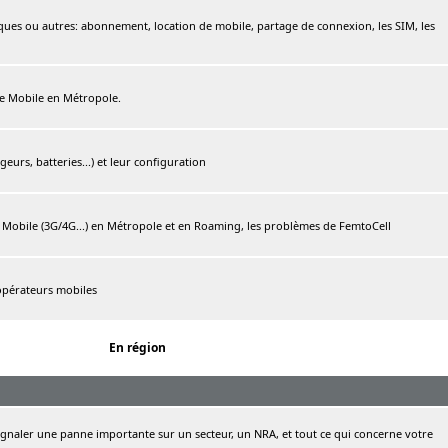
ques ou autres: abonnement, location de mobile, partage de connexion, les SIM, les
ree Mobile en Métropole.
urs, batteries...) et leur configuration
e Mobile (3G/4G...) en Métropole et en Roaming, les problèmes de FemtoCell
 opérateurs mobiles
En région
naler une panne importante sur un secteur, un NRA, et tout ce qui concerne votre