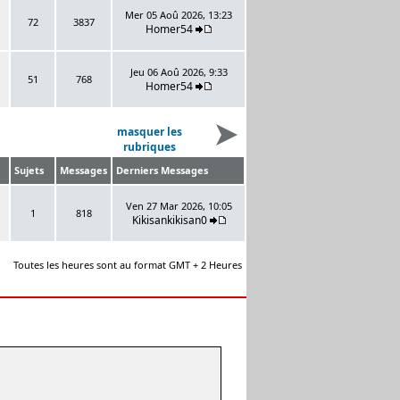
Mer 05 Aoû 2026, 13:23
72
3837
Homer54
Jeu 06 Aoû 2026, 9:33
51
768
Homer54
masquer les
rubriques
Sujets
Messages
Derniers Messages
Ven 27 Mar 2026, 10:05
1
818
Kikisankikisan0
Toutes les heures sont au format GMT + 2 Heures