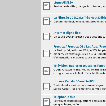
Ligne ADSL2+
Problème de débit, de synchronisation, astu
La Fibre, le VDSL2 (Le Très Haut Débit
Discuter du déploiement, des problèmes, de
Internet (ligne fixe)
Un soucis avec internet ? Des questions sur
Freebox / Freebox OS / Les App. (Free
Le Backup 4G, le Pocket Wifi, le SAV, les p
mobiles, les mises à jour, le LAN, la Domot
d'alimentations et autres soucis technique
Télévision, Radios et toutes les fonct
OQEE, Amazon Prime, Netflix, Twitch, le Dev
enregistrements, le Multi TV, le Multiposte 
Univers Canal+ / CanalSatDSL
Toutes les discussions concernant le group
Séries, Canal+, les promotions, le Multi-écr
Téléphonie fixe
Retrouvez toutes les questions liées à la t
géographique, le fax...