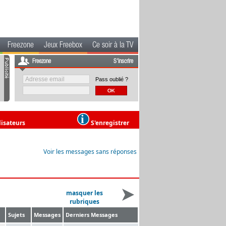
Freezone
Jeux Freebox
Ce soir à la TV
Freezone
S'inscrire
Pass oublié ?
lisateurs
S'enregistrer
Voir les messages sans réponses
masquer les
rubriques
Sujets
Messages
Derniers Messages