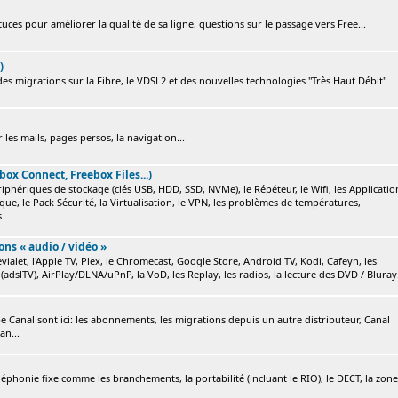
ces pour améliorer la qualité de sa ligne, questions sur le passage vers Free...
)
s migrations sur la Fibre, le VDSL2 et des nouvelles technologies "Très Haut Débit"
 les mails, pages persos, la navigation...
box Connect, Freebox Files...)
ériphériques de stockage (clés USB, HDD, SSD, NVMe), le Répéteur, le Wifi, les Applicatio
ique, le Pack Sécurité, la Virtualisation, le VPN, les problèmes de températures,
s
ions « audio / vidéo »
ialet, l'Apple TV, Plex, le Chromecast, Google Store, Android TV, Kodi, Cafeyn, les
(adslTV), AirPlay/DLNA/uPnP, la VoD, les Replay, les radios, la lecture des DVD / Bluray.
e Canal sont ici: les abonnements, les migrations depuis un autre distributeur, Canal
an...
éléphonie fixe comme les branchements, la portabilité (incluant le RIO), le DECT, la zone