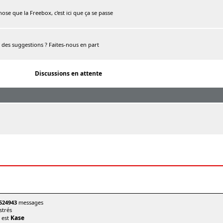
chose que la Freebox, c'est ici que ça se passe
, des suggestions ? Faites-nous en part
Discussions en attente
524943
messages
trés
Kase
t est