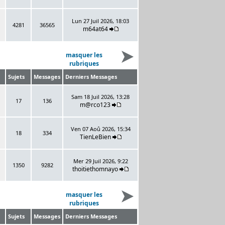
Lun 27 Juil 2026, 18:03
4281
36565
m64at64
masquer les
rubriques
Sujets
Messages
Derniers Messages
Sam 18 Juil 2026, 13:28
17
136
m@rco123
Ven 07 Aoû 2026, 15:34
18
334
TienLeBien
Mer 29 Juil 2026, 9:22
1350
9282
thoitiethomnayo
masquer les
rubriques
Sujets
Messages
Derniers Messages