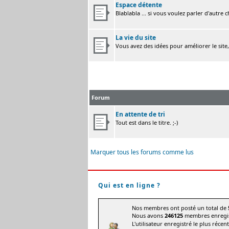
Espace détente
Blablabla ... si vous voulez parler d'autre 
La vie du site
Vous avez des idées pour améliorer le site
Forum
En attente de tri
Tout est dans le titre. ;-)
Marquer tous les forums comme lus
Qui est en ligne ?
Nos membres ont posté un total de
Nous avons
246125
membres enregis
L'utilisateur enregistré le plus récen