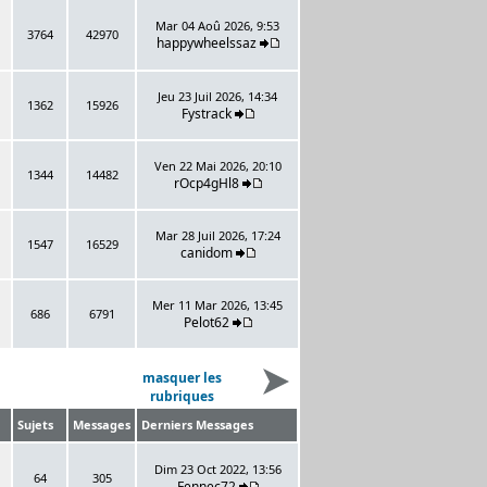
Mar 04 Aoû 2026, 9:53
3764
42970
happywheelssaz
Jeu 23 Juil 2026, 14:34
1362
15926
Fystrack
Ven 22 Mai 2026, 20:10
1344
14482
rOcp4gHl8
Mar 28 Juil 2026, 17:24
1547
16529
canidom
Mer 11 Mar 2026, 13:45
686
6791
Pelot62
masquer les
rubriques
Sujets
Messages
Derniers Messages
Dim 23 Oct 2022, 13:56
64
305
Fennec72