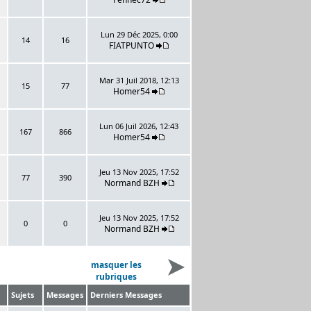
Lun 29 Déc 2025, 0:00
14
16
FIATPUNTO
Mar 31 Juil 2018, 12:13
15
77
Homer54
Lun 06 Juil 2026, 12:43
167
866
Homer54
Jeu 13 Nov 2025, 17:52
77
390
Normand BZH
Jeu 13 Nov 2025, 17:52
0
0
Normand BZH
masquer les
rubriques
Sujets
Messages
Derniers Messages