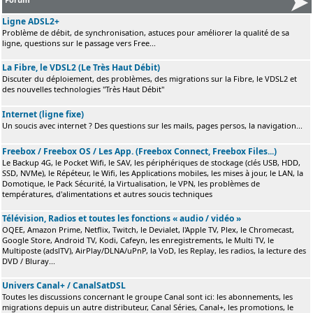
Ligne ADSL2+
Problème de débit, de synchronisation, astuces pour améliorer la qualité de sa
ligne, questions sur le passage vers Free...
La Fibre, le VDSL2 (Le Très Haut Débit)
Discuter du déploiement, des problèmes, des migrations sur la Fibre, le VDSL2 et
des nouvelles technologies "Très Haut Débit"
Internet (ligne fixe)
Un soucis avec internet ? Des questions sur les mails, pages persos, la navigation...
Freebox / Freebox OS / Les App. (Freebox Connect, Freebox Files...)
Le Backup 4G, le Pocket Wifi, le SAV, les périphériques de stockage (clés USB, HDD,
SSD, NVMe), le Répéteur, le Wifi, les Applications mobiles, les mises à jour, le LAN, la
Domotique, le Pack Sécurité, la Virtualisation, le VPN, les problèmes de
températures, d'alimentations et autres soucis techniques
Télévision, Radios et toutes les fonctions « audio / vidéo »
OQEE, Amazon Prime, Netflix, Twitch, le Devialet, l'Apple TV, Plex, le Chromecast,
Google Store, Android TV, Kodi, Cafeyn, les enregistrements, le Multi TV, le
Multiposte (adslTV), AirPlay/DLNA/uPnP, la VoD, les Replay, les radios, la lecture des
DVD / Bluray...
Univers Canal+ / CanalSatDSL
Toutes les discussions concernant le groupe Canal sont ici: les abonnements, les
migrations depuis un autre distributeur, Canal Séries, Canal+, les promotions, le