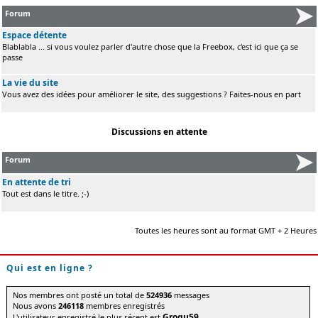
Forum
Espace détente
Blablabla ... si vous voulez parler d'autre chose que la Freebox, c'est ici que ça se
passe
La vie du site
Vous avez des idées pour améliorer le site, des suggestions ? Faites-nous en part
Discussions en attente
Forum
En attente de tri
Tout est dans le titre. ;-)
Toutes les heures sont au format GMT + 2 Heures
Qui est en ligne ?
Nos membres ont posté un total de
524936
messages
Nous avons
246118
membres enregistrés
Grogu59
L'utilisateur enregistré le plus récent est