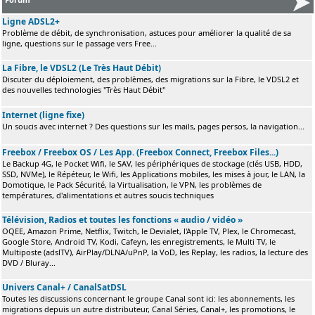
Ligne ADSL2+
Problème de débit, de synchronisation, astuces pour améliorer la qualité de sa
ligne, questions sur le passage vers Free...
La Fibre, le VDSL2 (Le Très Haut Débit)
Discuter du déploiement, des problèmes, des migrations sur la Fibre, le VDSL2 et
des nouvelles technologies "Très Haut Débit"
Internet (ligne fixe)
Un soucis avec internet ? Des questions sur les mails, pages persos, la navigation...
Freebox / Freebox OS / Les App. (Freebox Connect, Freebox Files...)
Le Backup 4G, le Pocket Wifi, le SAV, les périphériques de stockage (clés USB, HDD,
SSD, NVMe), le Répéteur, le Wifi, les Applications mobiles, les mises à jour, le LAN, la
Domotique, le Pack Sécurité, la Virtualisation, le VPN, les problèmes de
températures, d'alimentations et autres soucis techniques
Télévision, Radios et toutes les fonctions « audio / vidéo »
OQEE, Amazon Prime, Netflix, Twitch, le Devialet, l'Apple TV, Plex, le Chromecast,
Google Store, Android TV, Kodi, Cafeyn, les enregistrements, le Multi TV, le
Multiposte (adslTV), AirPlay/DLNA/uPnP, la VoD, les Replay, les radios, la lecture des
DVD / Bluray...
Univers Canal+ / CanalSatDSL
Toutes les discussions concernant le groupe Canal sont ici: les abonnements, les
migrations depuis un autre distributeur, Canal Séries, Canal+, les promotions, le