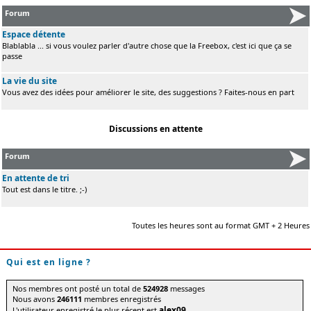
Forum
Espace détente
Blablabla ... si vous voulez parler d'autre chose que la Freebox, c'est ici que ça se
passe
La vie du site
Vous avez des idées pour améliorer le site, des suggestions ? Faites-nous en part
Discussions en attente
Forum
En attente de tri
Tout est dans le titre. ;-)
Toutes les heures sont au format GMT + 2 Heures
Qui est en ligne ?
Nos membres ont posté un total de
524928
messages
Nous avons
246111
membres enregistrés
alex09
L'utilisateur enregistré le plus récent est