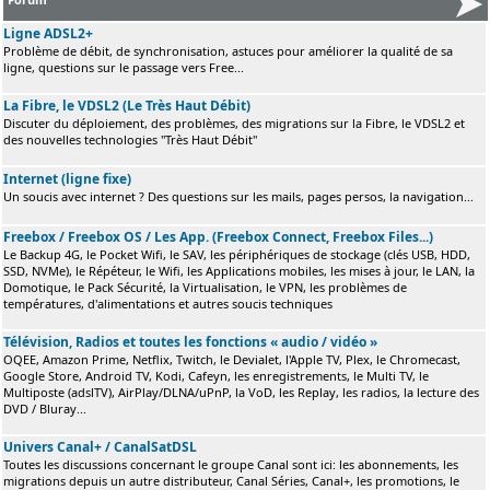
Ligne ADSL2+
Problème de débit, de synchronisation, astuces pour améliorer la qualité de sa
ligne, questions sur le passage vers Free...
La Fibre, le VDSL2 (Le Très Haut Débit)
Discuter du déploiement, des problèmes, des migrations sur la Fibre, le VDSL2 et
des nouvelles technologies "Très Haut Débit"
Internet (ligne fixe)
Un soucis avec internet ? Des questions sur les mails, pages persos, la navigation...
Freebox / Freebox OS / Les App. (Freebox Connect, Freebox Files...)
Le Backup 4G, le Pocket Wifi, le SAV, les périphériques de stockage (clés USB, HDD,
SSD, NVMe), le Répéteur, le Wifi, les Applications mobiles, les mises à jour, le LAN, la
Domotique, le Pack Sécurité, la Virtualisation, le VPN, les problèmes de
températures, d'alimentations et autres soucis techniques
Télévision, Radios et toutes les fonctions « audio / vidéo »
OQEE, Amazon Prime, Netflix, Twitch, le Devialet, l'Apple TV, Plex, le Chromecast,
Google Store, Android TV, Kodi, Cafeyn, les enregistrements, le Multi TV, le
Multiposte (adslTV), AirPlay/DLNA/uPnP, la VoD, les Replay, les radios, la lecture des
DVD / Bluray...
Univers Canal+ / CanalSatDSL
Toutes les discussions concernant le groupe Canal sont ici: les abonnements, les
migrations depuis un autre distributeur, Canal Séries, Canal+, les promotions, le