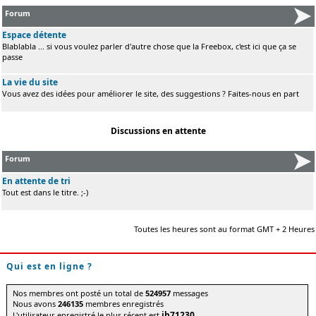
Forum
Espace détente
Blablabla ... si vous voulez parler d'autre chose que la Freebox, c'est ici que ça se
passe
La vie du site
Vous avez des idées pour améliorer le site, des suggestions ? Faites-nous en part
Discussions en attente
Forum
En attente de tri
Tout est dans le titre. ;-)
Toutes les heures sont au format GMT + 2 Heures
Qui est en ligne ?
Nos membres ont posté un total de
524957
messages
Nous avons
246135
membres enregistrés
jb71230
L'utilisateur enregistré le plus récent est