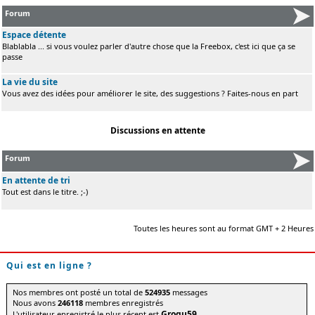
Forum
Espace détente
Blablabla ... si vous voulez parler d'autre chose que la Freebox, c'est ici que ça se
passe
La vie du site
Vous avez des idées pour améliorer le site, des suggestions ? Faites-nous en part
Discussions en attente
Forum
En attente de tri
Tout est dans le titre. ;-)
Toutes les heures sont au format GMT + 2 Heures
Qui est en ligne ?
Nos membres ont posté un total de
524935
messages
Nous avons
246118
membres enregistrés
Grogu59
L'utilisateur enregistré le plus récent est