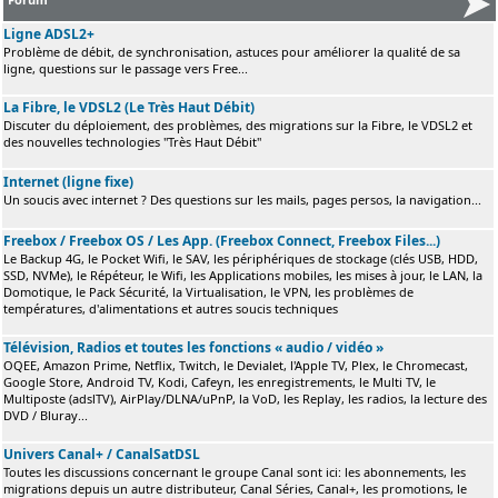
Ligne ADSL2+
Problème de débit, de synchronisation, astuces pour améliorer la qualité de sa
ligne, questions sur le passage vers Free...
La Fibre, le VDSL2 (Le Très Haut Débit)
Discuter du déploiement, des problèmes, des migrations sur la Fibre, le VDSL2 et
des nouvelles technologies "Très Haut Débit"
Internet (ligne fixe)
Un soucis avec internet ? Des questions sur les mails, pages persos, la navigation...
Freebox / Freebox OS / Les App. (Freebox Connect, Freebox Files...)
Le Backup 4G, le Pocket Wifi, le SAV, les périphériques de stockage (clés USB, HDD,
SSD, NVMe), le Répéteur, le Wifi, les Applications mobiles, les mises à jour, le LAN, la
Domotique, le Pack Sécurité, la Virtualisation, le VPN, les problèmes de
températures, d'alimentations et autres soucis techniques
Télévision, Radios et toutes les fonctions « audio / vidéo »
OQEE, Amazon Prime, Netflix, Twitch, le Devialet, l'Apple TV, Plex, le Chromecast,
Google Store, Android TV, Kodi, Cafeyn, les enregistrements, le Multi TV, le
Multiposte (adslTV), AirPlay/DLNA/uPnP, la VoD, les Replay, les radios, la lecture des
DVD / Bluray...
Univers Canal+ / CanalSatDSL
Toutes les discussions concernant le groupe Canal sont ici: les abonnements, les
migrations depuis un autre distributeur, Canal Séries, Canal+, les promotions, le