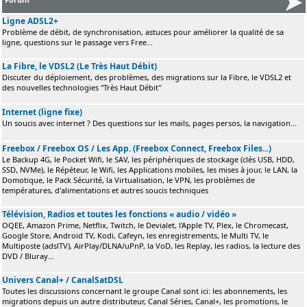
Ligne ADSL2+
Problème de débit, de synchronisation, astuces pour améliorer la qualité de sa
ligne, questions sur le passage vers Free...
La Fibre, le VDSL2 (Le Très Haut Débit)
Discuter du déploiement, des problèmes, des migrations sur la Fibre, le VDSL2 et
des nouvelles technologies "Très Haut Débit"
Internet (ligne fixe)
Un soucis avec internet ? Des questions sur les mails, pages persos, la navigation...
Freebox / Freebox OS / Les App. (Freebox Connect, Freebox Files...)
Le Backup 4G, le Pocket Wifi, le SAV, les périphériques de stockage (clés USB, HDD,
SSD, NVMe), le Répéteur, le Wifi, les Applications mobiles, les mises à jour, le LAN, la
Domotique, le Pack Sécurité, la Virtualisation, le VPN, les problèmes de
températures, d'alimentations et autres soucis techniques
Télévision, Radios et toutes les fonctions « audio / vidéo »
OQEE, Amazon Prime, Netflix, Twitch, le Devialet, l'Apple TV, Plex, le Chromecast,
Google Store, Android TV, Kodi, Cafeyn, les enregistrements, le Multi TV, le
Multiposte (adslTV), AirPlay/DLNA/uPnP, la VoD, les Replay, les radios, la lecture des
DVD / Bluray...
Univers Canal+ / CanalSatDSL
Toutes les discussions concernant le groupe Canal sont ici: les abonnements, les
migrations depuis un autre distributeur, Canal Séries, Canal+, les promotions, le