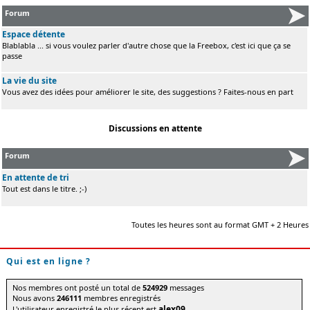
Forum
Espace détente
Blablabla ... si vous voulez parler d'autre chose que la Freebox, c'est ici que ça se
passe
La vie du site
Vous avez des idées pour améliorer le site, des suggestions ? Faites-nous en part
Discussions en attente
Forum
En attente de tri
Tout est dans le titre. ;-)
Toutes les heures sont au format GMT + 2 Heures
Qui est en ligne ?
Nos membres ont posté un total de
524929
messages
Nous avons
246111
membres enregistrés
alex09
L'utilisateur enregistré le plus récent est