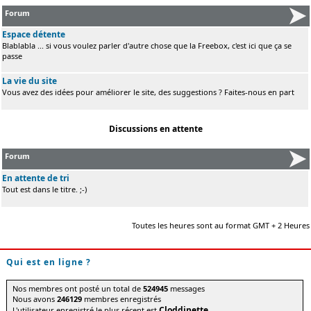
Forum
Espace détente
Blablabla ... si vous voulez parler d'autre chose que la Freebox, c'est ici que ça se
passe
La vie du site
Vous avez des idées pour améliorer le site, des suggestions ? Faites-nous en part
Discussions en attente
Forum
En attente de tri
Tout est dans le titre. ;-)
Toutes les heures sont au format GMT + 2 Heures
Qui est en ligne ?
Nos membres ont posté un total de
524945
messages
Nous avons
246129
membres enregistrés
Cloddinette
L'utilisateur enregistré le plus récent est