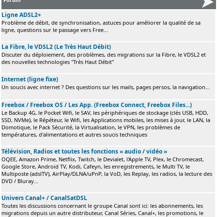
Ligne ADSL2+
Problème de débit, de synchronisation, astuces pour améliorer la qualité de sa
ligne, questions sur le passage vers Free...
La Fibre, le VDSL2 (Le Très Haut Débit)
Discuter du déploiement, des problèmes, des migrations sur la Fibre, le VDSL2 et
des nouvelles technologies "Très Haut Débit"
Internet (ligne fixe)
Un soucis avec internet ? Des questions sur les mails, pages persos, la navigation...
Freebox / Freebox OS / Les App. (Freebox Connect, Freebox Files...)
Le Backup 4G, le Pocket Wifi, le SAV, les périphériques de stockage (clés USB, HDD,
SSD, NVMe), le Répéteur, le Wifi, les Applications mobiles, les mises à jour, le LAN, la
Domotique, le Pack Sécurité, la Virtualisation, le VPN, les problèmes de
températures, d'alimentations et autres soucis techniques
Télévision, Radios et toutes les fonctions « audio / vidéo »
OQEE, Amazon Prime, Netflix, Twitch, le Devialet, l'Apple TV, Plex, le Chromecast,
Google Store, Android TV, Kodi, Cafeyn, les enregistrements, le Multi TV, le
Multiposte (adslTV), AirPlay/DLNA/uPnP, la VoD, les Replay, les radios, la lecture des
DVD / Bluray...
Univers Canal+ / CanalSatDSL
Toutes les discussions concernant le groupe Canal sont ici: les abonnements, les
migrations depuis un autre distributeur, Canal Séries, Canal+, les promotions, le