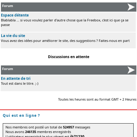
Forum
Espace détente
Blablabla ... si vous voulez parler d'autre chose que la Freebox, c'est ici que ça se
passe
La vie du site
Vous avez des idées pour améliorer le site, des suggestions ? Faites-nous en part
Discussions en attente
Forum
En attente de tri
Tout est dans le titre. ;-)
Toutes les heures sont au format GMT + 2 Heures
Qui est en ligne ?
Nos membres ont posté un total de
524957
messages
Nous avons
246135
membres enregistrés
jb71230
L'utilisateur enregistré le plus récent est