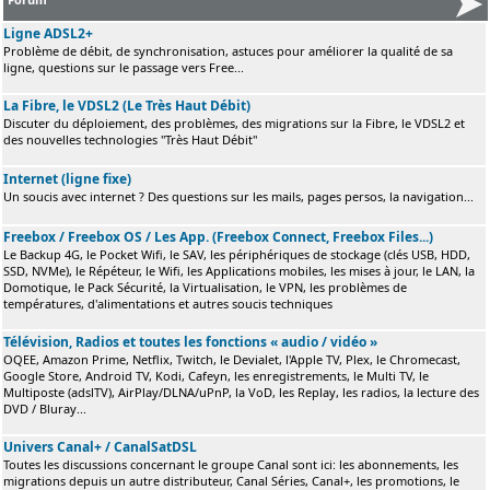
Ligne ADSL2+
Problème de débit, de synchronisation, astuces pour améliorer la qualité de sa
ligne, questions sur le passage vers Free...
La Fibre, le VDSL2 (Le Très Haut Débit)
Discuter du déploiement, des problèmes, des migrations sur la Fibre, le VDSL2 et
des nouvelles technologies "Très Haut Débit"
Internet (ligne fixe)
Un soucis avec internet ? Des questions sur les mails, pages persos, la navigation...
Freebox / Freebox OS / Les App. (Freebox Connect, Freebox Files...)
Le Backup 4G, le Pocket Wifi, le SAV, les périphériques de stockage (clés USB, HDD,
SSD, NVMe), le Répéteur, le Wifi, les Applications mobiles, les mises à jour, le LAN, la
Domotique, le Pack Sécurité, la Virtualisation, le VPN, les problèmes de
températures, d'alimentations et autres soucis techniques
Télévision, Radios et toutes les fonctions « audio / vidéo »
OQEE, Amazon Prime, Netflix, Twitch, le Devialet, l'Apple TV, Plex, le Chromecast,
Google Store, Android TV, Kodi, Cafeyn, les enregistrements, le Multi TV, le
Multiposte (adslTV), AirPlay/DLNA/uPnP, la VoD, les Replay, les radios, la lecture des
DVD / Bluray...
Univers Canal+ / CanalSatDSL
Toutes les discussions concernant le groupe Canal sont ici: les abonnements, les
migrations depuis un autre distributeur, Canal Séries, Canal+, les promotions, le