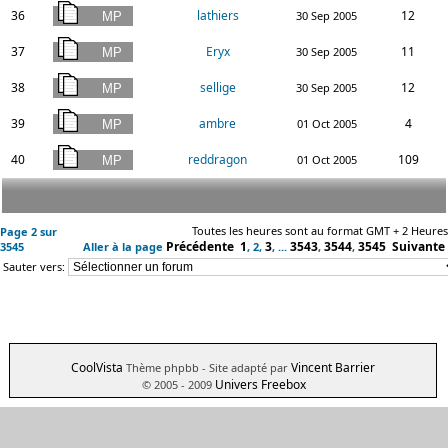
36
lathiers
12
30 Sep 2005
37
Eryx
11
30 Sep 2005
38
sellige
12
30 Sep 2005
39
ambre
4
01 Oct 2005
40
reddragon
109
01 Oct 2005
Toutes les heures sont au format GMT + 2 Heures
Page
2
sur
Précédente
1
3
3543
3544
3545
Suivante
3545
Aller à la page
,
2
,
, ...
,
,
Sauter vers:
CoolVista
Vincent Barrier
Thème phpbb
- Site adapté par
Univers Freebox
© 2005 - 2009