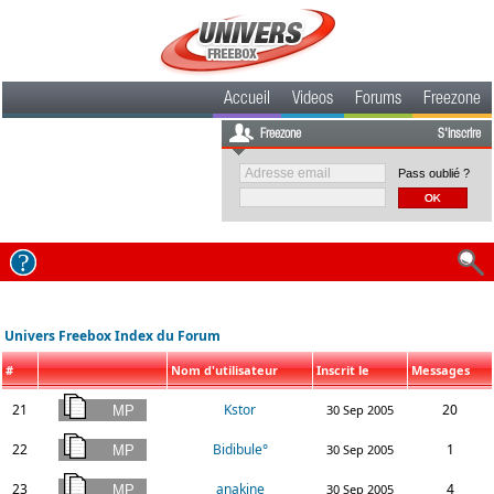
Accueil
Videos
Forums
Freezone
Freezone
S'inscrire
Pass oublié ?
Univers Freebox Index du Forum
#
Nom d'utilisateur
Inscrit le
Messages
21
Kstor
20
30 Sep 2005
22
Bidibule°
1
30 Sep 2005
23
anakine
4
30 Sep 2005