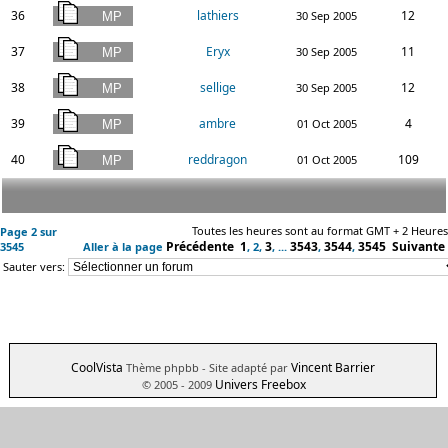
36
lathiers
12
30 Sep 2005
37
Eryx
11
30 Sep 2005
38
sellige
12
30 Sep 2005
39
ambre
4
01 Oct 2005
40
reddragon
109
01 Oct 2005
Toutes les heures sont au format GMT + 2 Heures
Page
2
sur
Précédente
1
3
3543
3544
3545
Suivante
3545
Aller à la page
,
2
,
, ...
,
,
Sauter vers:
CoolVista
Vincent Barrier
Thème phpbb
- Site adapté par
Univers Freebox
© 2005 - 2009