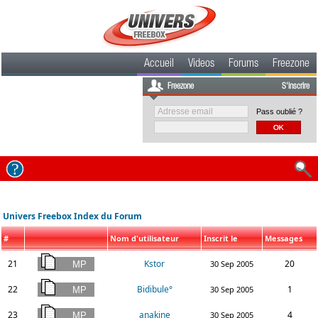
Accueil
Videos
Forums
Freezone
Freezone
S'inscrire
Pass oublié ?
Univers Freebox Index du Forum
#
Nom d'utilisateur
Inscrit le
Messages
21
Kstor
20
30 Sep 2005
22
Bidibule°
1
30 Sep 2005
23
anakine
4
30 Sep 2005