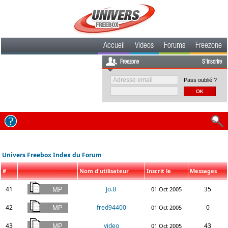
Accueil
Videos
Forums
Freezone
Freezone
S'inscrire
Pass oublié ?
Univers Freebox Index du Forum
#
Nom d'utilisateur
Inscrit le
Messages
41
Jo.B
35
01 Oct 2005
42
fred94400
0
01 Oct 2005
43
video
43
01 Oct 2005