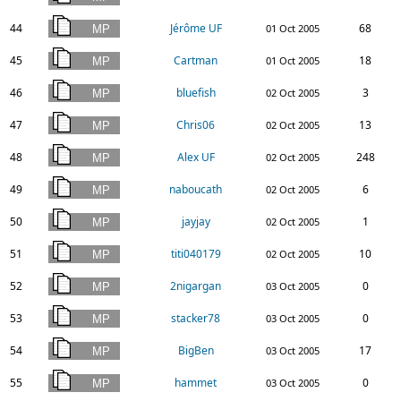
44
Jérôme UF
68
01 Oct 2005
45
Cartman
18
01 Oct 2005
46
bluefish
3
02 Oct 2005
47
Chris06
13
02 Oct 2005
48
Alex UF
248
02 Oct 2005
49
naboucath
6
02 Oct 2005
50
jayjay
1
02 Oct 2005
51
titi040179
10
02 Oct 2005
52
2nigargan
0
03 Oct 2005
53
stacker78
0
03 Oct 2005
54
BigBen
17
03 Oct 2005
55
hammet
0
03 Oct 2005