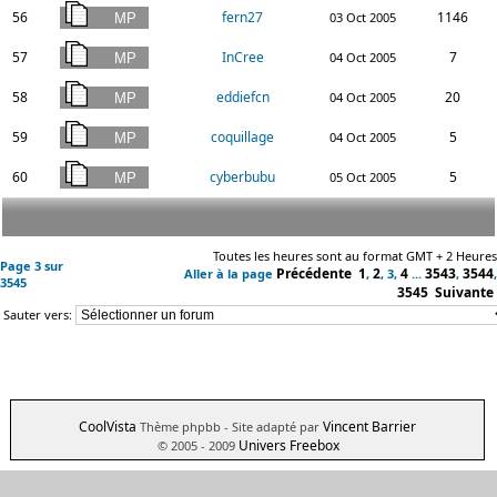
56
fern27
1146
03 Oct 2005
57
InCree
7
04 Oct 2005
58
eddiefcn
20
04 Oct 2005
59
coquillage
5
04 Oct 2005
60
cyberbubu
5
05 Oct 2005
Toutes les heures sont au format GMT + 2 Heures
Page
3
sur
Précédente
1
2
4
3543
3544
Aller à la page
,
,
3
,
...
,
,
3545
3545
Suivante
Sauter vers:
CoolVista
Vincent Barrier
Thème phpbb
- Site adapté par
Univers Freebox
© 2005 - 2009