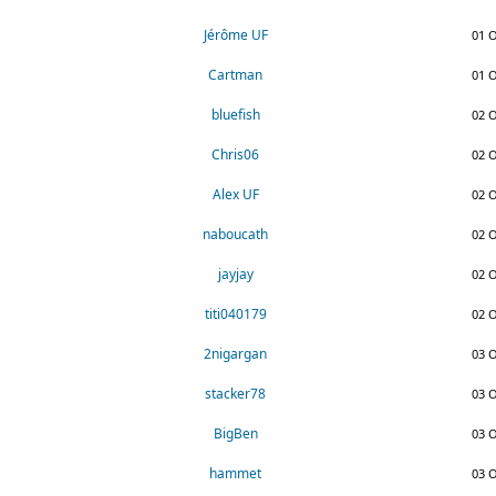
Jérôme UF
01 O
Cartman
01 O
bluefish
02 O
Chris06
02 O
Alex UF
02 O
naboucath
02 O
jayjay
02 O
titi040179
02 O
2nigargan
03 O
stacker78
03 O
BigBen
03 O
hammet
03 O