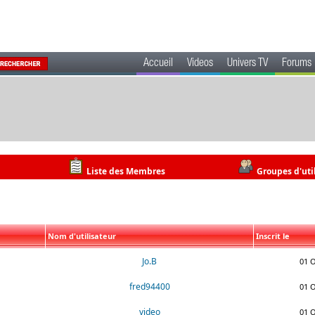
Accueil
Videos
Univers TV
Forums
Liste des Membres
Groupes d'uti
Nom d'utilisateur
Inscrit le
Jo.B
01 O
fred94400
01 O
video
01 O