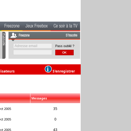
Freezone
Jeux Freebox
Ce soir à la TV
Freezone
S'inscrire
Pass oublié ?
lisateurs
S'enregistrer
Messages
35
ct 2005
0
ct 2005
43
ct 2005