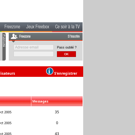
Freezone
Jeux Freebox
Ce soir à la TV
Freezone
S'inscrire
Pass oublié ?
lisateurs
S'enregistrer
Messages
35
ct 2005
0
ct 2005
43
ct 2005