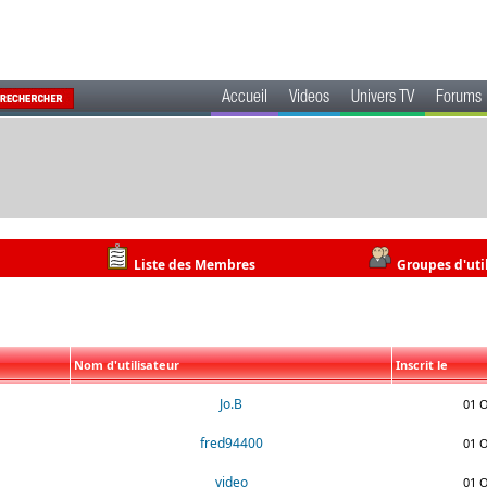
Accueil
Videos
Univers TV
Forums
Liste des Membres
Groupes d'uti
Nom d'utilisateur
Inscrit le
Jo.B
01 O
fred94400
01 O
video
01 O