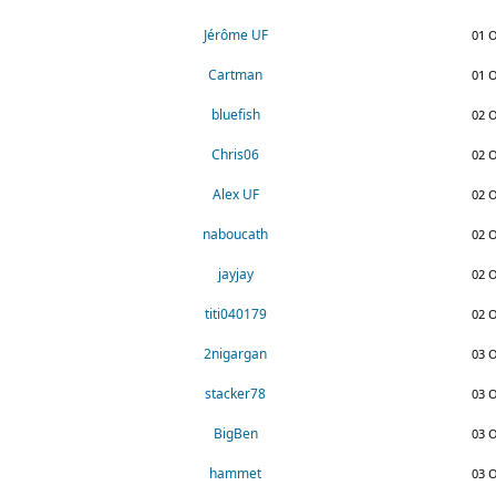
Jérôme UF
01 O
Cartman
01 O
bluefish
02 O
Chris06
02 O
Alex UF
02 O
naboucath
02 O
jayjay
02 O
titi040179
02 O
2nigargan
03 O
stacker78
03 O
BigBen
03 O
hammet
03 O