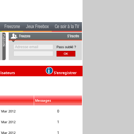
Freezone
Jeux Freebox
Ce soir à la TV
Freezone
S'inscrire
Pass oublié ?
lisateurs
S'enregistrer
Messages
0
7 Mar 2012
1
7 Mar 2012
1
7 Mar 2012