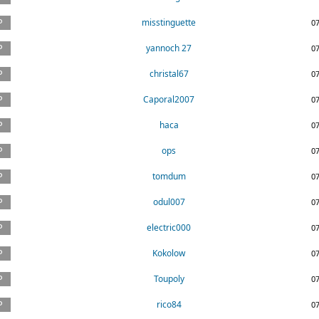
misstinguette
0
yannoch 27
0
christal67
0
Caporal2007
0
haca
0
ops
0
tomdum
0
odul007
0
electric000
0
Kokolow
0
Toupoly
0
rico84
0