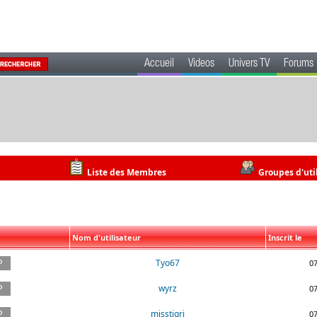
Accueil
Videos
Univers TV
Forums
Liste des Membres
Groupes d'uti
Nom d'utilisateur
Inscrit le
Tyo67
0
wyrz
0
misstigri
0