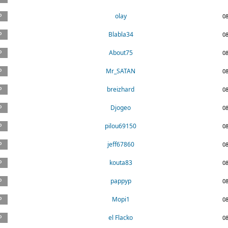
olay
0
Blabla34
0
About75
0
Mr_SATAN
0
breizhard
0
Djogeo
0
pilou69150
0
jeff67860
0
kouta83
0
pappyp
0
Mopi1
0
el Flacko
0