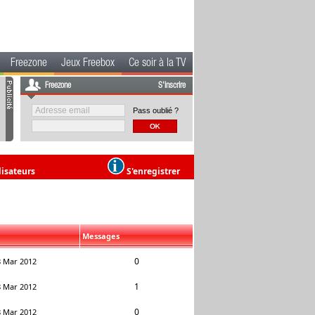
Freezone
Jeux Freebox
Ce soir à la TV
Freezone
S'inscrire
Pass oublié ?
lisateurs
S'enregistrer
Messages
0
8 Mar 2012
1
8 Mar 2012
0
8 Mar 2012