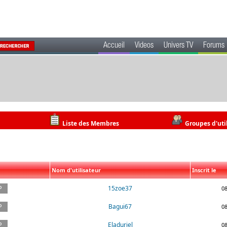
Accueil
Videos
Univers TV
Forums
Liste des Membres
Groupes d'uti
Nom d'utilisateur
Inscrit le
15zoe37
0
Bagui67
0
Eladuriel
0