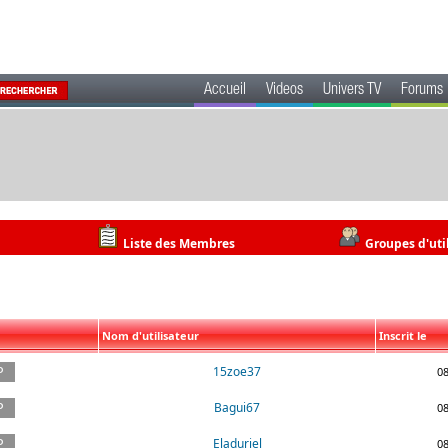
Accueil
Videos
Univers TV
Forums
Liste des Membres
Groupes d'uti
Nom d'utilisateur
Inscrit le
15zoe37
0
Bagui67
0
Eladuriel
0