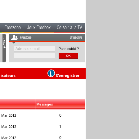
Freezone
Jeux Freebox
Ce soir à la TV
Freezone
S'inscrire
Pass oublié ?
lisateurs
S'enregistrer
Messages
0
8 Mar 2012
1
8 Mar 2012
0
8 Mar 2012