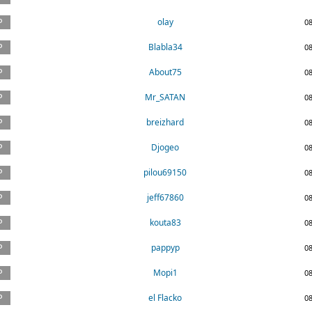
olay
0
Blabla34
0
About75
0
Mr_SATAN
0
breizhard
0
Djogeo
0
pilou69150
0
jeff67860
0
kouta83
0
pappyp
0
Mopi1
0
el Flacko
0