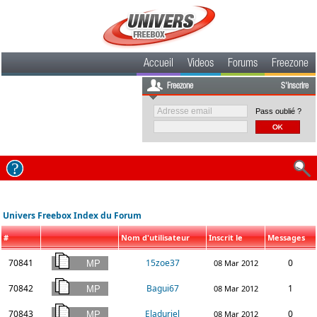
Accueil
Videos
Forums
Freezone
Freezone
S'inscrire
Pass oublié ?
Univers Freebox Index du Forum
#
Nom d'utilisateur
Inscrit le
Messages
70841
15zoe37
0
08 Mar 2012
70842
Bagui67
1
08 Mar 2012
70843
Eladuriel
0
08 Mar 2012