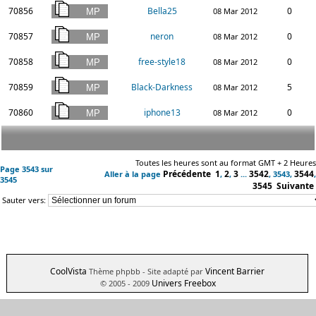
70856
Bella25
0
08 Mar 2012
70857
neron
0
08 Mar 2012
70858
free-style18
0
08 Mar 2012
70859
Black-Darkness
5
08 Mar 2012
70860
iphone13
0
08 Mar 2012
Toutes les heures sont au format GMT + 2 Heures
Page
3543
sur
Précédente
1
2
3
3542
3544
Aller à la page
,
,
...
,
3543
,
,
3545
3545
Suivante
Sauter vers:
CoolVista
Vincent Barrier
Thème phpbb
- Site adapté par
Univers Freebox
© 2005 - 2009