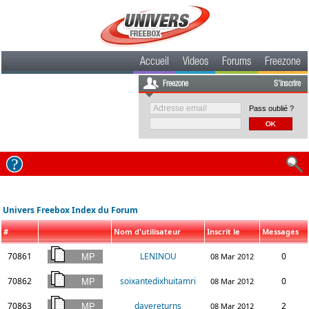
Accueil
Videos
Forums
Freezone
Freezone
S'inscrire
Pass oublié ?
Univers Freebox Index du Forum
#
Nom d'utilisateur
Inscrit le
Messages
70861
LENINOU
0
08 Mar 2012
70862
soixantedixhuitamri
0
08 Mar 2012
70863
davereturns
2
08 Mar 2012