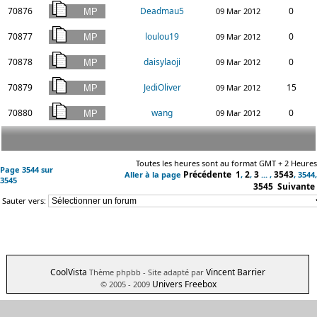
70876
Deadmau5
0
09 Mar 2012
70877
loulou19
0
09 Mar 2012
70878
daisylaoji
0
09 Mar 2012
70879
JediOliver
15
09 Mar 2012
70880
wang
0
09 Mar 2012
Toutes les heures sont au format GMT + 2 Heures
Page
3544
sur
Précédente
1
2
3
3543
Aller à la page
,
,
... ,
,
3544
,
3545
3545
Suivante
Sauter vers:
CoolVista
Vincent Barrier
Thème phpbb
- Site adapté par
Univers Freebox
© 2005 - 2009