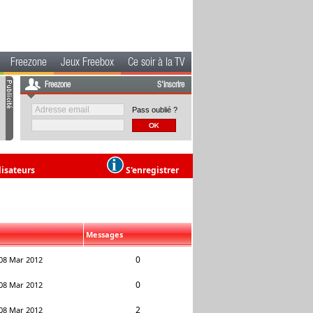
Freezone
Jeux Freebox
Ce soir à la TV
Freezone
S'inscrire
Pass oublié ?
lisateurs
S'enregistrer
Messages
0
08 Mar 2012
0
08 Mar 2012
2
08 Mar 2012