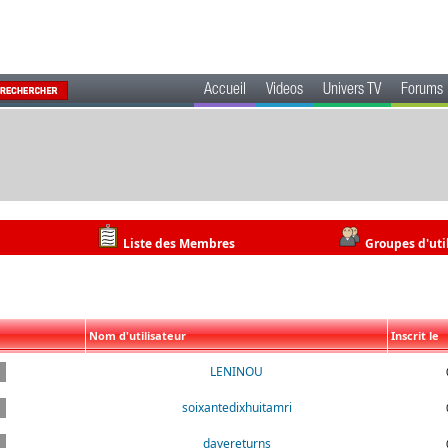
Accueil
Videos
Univers TV
Forums
Liste des Membres
Groupes d'uti
Nom d'utilisateur
Inscrit le
LENINOU
soixantedixhuitamri
davereturns