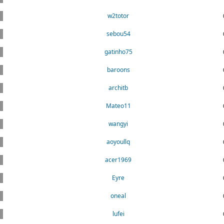
w2totor
sebou54
gatinho75
baroons
architb
Mateo11
wangyi
aoyoullq
acer1969
Eyre
oneal
lufei