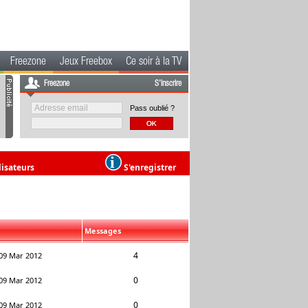
Freezone
Jeux Freebox
Ce soir à la TV
Freezone
S'inscrire
Pass oublié ?
lisateurs
S'enregistrer
Messages
4
09 Mar 2012
0
09 Mar 2012
0
09 Mar 2012