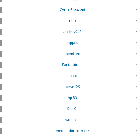
CyrilleBieuzent
rlita
audrey042
taggada
openfred
Fantattitude
lipnat
norver29
hjc83
KissKill
wouince
meouetdoncornicar