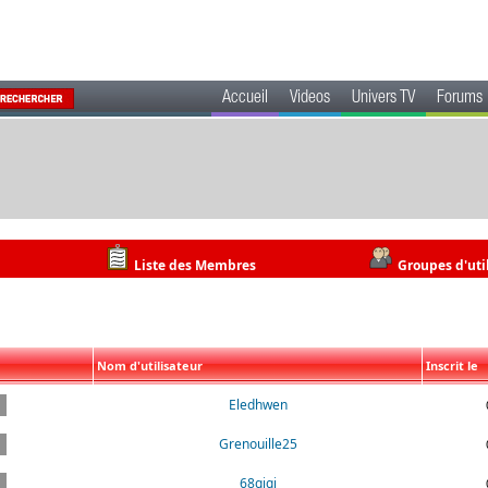
Accueil
Videos
Univers TV
Forums
Liste des Membres
Groupes d'uti
Nom d'utilisateur
Inscrit le
Eledhwen
Grenouille25
68gigi