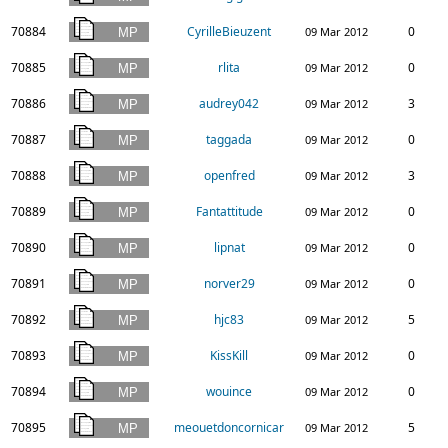
70884
CyrilleBieuzent
0
09 Mar 2012
70885
rlita
0
09 Mar 2012
70886
audrey042
3
09 Mar 2012
70887
taggada
0
09 Mar 2012
70888
openfred
3
09 Mar 2012
70889
Fantattitude
0
09 Mar 2012
70890
lipnat
0
09 Mar 2012
70891
norver29
0
09 Mar 2012
70892
hjc83
5
09 Mar 2012
70893
KissKill
0
09 Mar 2012
70894
wouince
0
09 Mar 2012
70895
meouetdoncornicar
5
09 Mar 2012