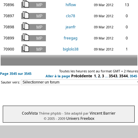
70896
hiflow
13
09 Mar 2012
70897
clo78
0
09 Mar 2012
70898
jeanfr
0
09 Mar 2012
70899
freegag
0
09 Mar 2012
70900
biglolo38
1
09 Mar 2012
Toutes les heures sont au format GMT + 2 Heures
Page
3545
sur
3545
Précédente
1
2
3
3543
3544
Aller à la page
,
,
...
,
,
3545
Sauter vers:
CoolVista
Vincent Barrier
Thème phpbb
- Site adapté par
Univers Freebox
© 2005 - 2009