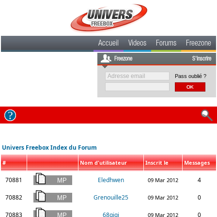
Accueil
Videos
Forums
Freezone
Freezone
S'inscrire
Pass oublié ?
Univers Freebox Index du Forum
#
Nom d'utilisateur
Inscrit le
Messages
70881
Eledhwen
4
09 Mar 2012
70882
Grenouille25
0
09 Mar 2012
70883
68gigi
0
09 Mar 2012