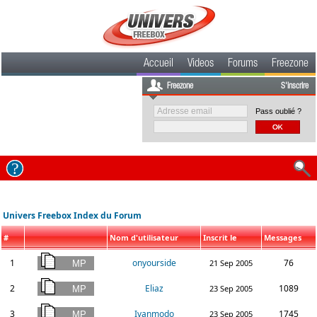
Accueil
Videos
Forums
Freezone
Freezone
S'inscrire
Pass oublié ?
Univers Freebox Index du Forum
#
Nom d'utilisateur
Inscrit le
Messages
1
onyourside
76
21 Sep 2005
2
Eliaz
1089
23 Sep 2005
3
Ivanmodo
1745
23 Sep 2005