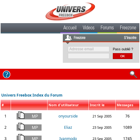
Accueil
Videos
Forums
Freezone
Freezone
S'inscrire
Pass oublié ?
Univers Freebox Index du Forum
#
Nom d'utilisateur
Inscrit le
Messages
1
onyourside
76
21 Sep 2005
2
Eliaz
1089
23 Sep 2005
3
Ivanmodo
1745
23 Sep 2005