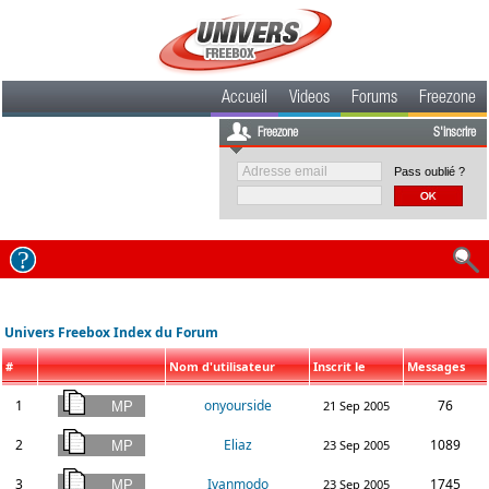
Accueil
Videos
Forums
Freezone
Freezone
S'inscrire
Pass oublié ?
Univers Freebox Index du Forum
#
Nom d'utilisateur
Inscrit le
Messages
1
onyourside
76
21 Sep 2005
2
Eliaz
1089
23 Sep 2005
3
Ivanmodo
1745
23 Sep 2005