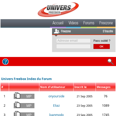
Accueil
Videos
Forums
Freezone
Freezone
S'inscrire
Pass oublié ?
Univers Freebox Index du Forum
#
Nom d'utilisateur
Inscrit le
Messages
1
onyourside
76
21 Sep 2005
2
Eliaz
1089
23 Sep 2005
3
Ivanmodo
1745
23 Sep 2005