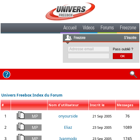
Accueil
Videos
Forums
Freezone
Freezone
S'inscrire
Pass oublié ?
Univers Freebox Index du Forum
#
Nom d'utilisateur
Inscrit le
Messages
1
onyourside
76
21 Sep 2005
2
Eliaz
1089
23 Sep 2005
3
Ivanmodo
1745
23 Sep 2005