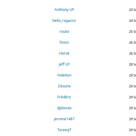
Anthony UF
23 S
bello_ragazzo
24 S
roulio
25 S
fiston
26 S
Hervé
26 S
Jeff UF
28 S
mdelton
29 S
Zitoune
29 S
Frédéric
29 S
djdonuts
29 S
jerome1487
29 S
Tareeq7
29 S