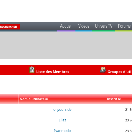
Accueil
Videos
Univers TV
Forums
Liste des Membres
Groupes d'uti
Nom d'utilisateur
Inscrit le
onyourside
21 S
Eliaz
23 S
Ivanmodo
23 S