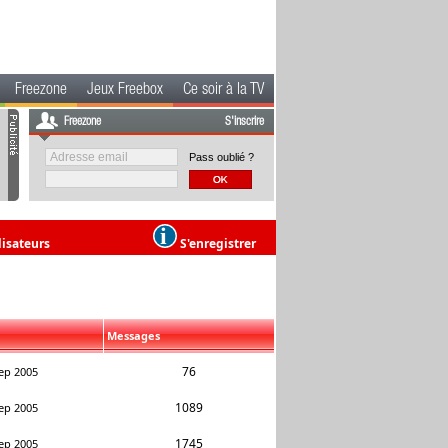
Freezone
Jeux Freebox
Ce soir à la TV
Freezone
S'inscrire
Pass oublié ?
lisateurs
S'enregistrer
Messages
76
ep 2005
1089
ep 2005
1745
ep 2005