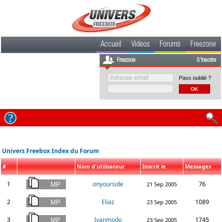
Accueil
Videos
Forums
Freezone
Freezone
S'inscrire
Pass oublié ?
Univers Freebox Index du Forum
#
Nom d'utilisateur
Inscrit le
Messages
1
onyourside
76
21 Sep 2005
2
Eliaz
1089
23 Sep 2005
3
Ivanmodo
1745
23 Sep 2005