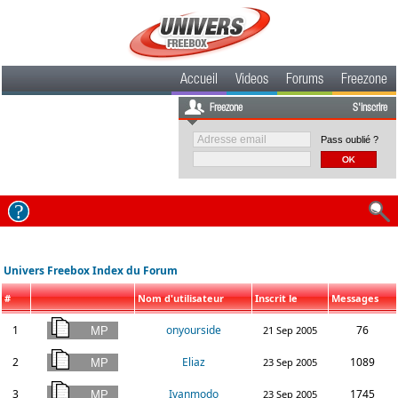
Accueil
Videos
Forums
Freezone
Freezone
S'inscrire
Pass oublié ?
Univers Freebox Index du Forum
#
Nom d'utilisateur
Inscrit le
Messages
1
onyourside
76
21 Sep 2005
2
Eliaz
1089
23 Sep 2005
3
Ivanmodo
1745
23 Sep 2005