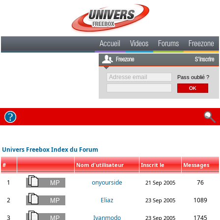
Accueil
Videos
Forums
Freezone
Freezone
S'inscrire
Pass oublié ?
Univers Freebox Index du Forum
#
Nom d'utilisateur
Inscrit le
Messages
1
onyourside
76
21 Sep 2005
2
Eliaz
1089
23 Sep 2005
3
Ivanmodo
1745
23 Sep 2005